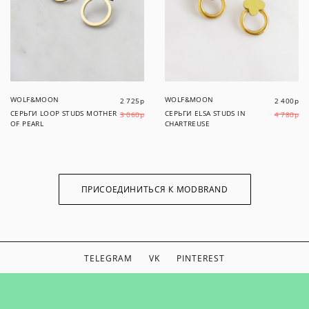
WOLF&MOON
WOLF&MOON
2 725
р
2 400
р
СЕРЬГИ LOOP STUDS MOTHER
СЕРЬГИ ELSA STUDS IN
3 060
р
4 780
р
OF PEARL
CHARTREUSE
ПРИСОЕДИНИТЬСЯ К MODBRAND
TELEGRAM
VK
PINTEREST