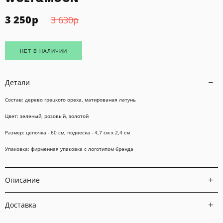
3 250
р
3 630
р
НЕТ В НАЛИЧИИ
Детали
Состав: дерево грецкого ореха
, матированая латунь
Цвет: зеленый, розовый, золотой
Размер: цепочка - 60 см, подвеска - 4,7 см х 2,4 см
Упаковка: фирменная упаковка
с логотипом бренда
Описание
Доставка