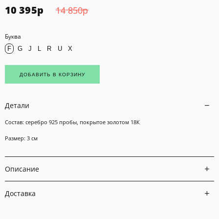
10 395
р
14 850
р
Буква
F
G
J
L
R
U
X
ДОБАВИТЬ В КОРЗИНУ
Детали
Состав: серебро 925 пробы, покрытое золотом 18К
Размер: 3 см
Описание
Доставка