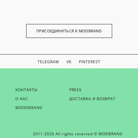
ПРИСОЕДИНИТЬСЯ К MODBRAND
TELEGRAM
VK
PINTEREST
ЕСЛИ ВЫ ХОТИТЕ БЫТЬ В КУРСЕ НАШИХ НОВОСТЕЙ,
КОНТАКТЫ
PRESS
ПОЛУЧАТЬ БОНУСЫ И ВДОХНОВЕНИЕ ОТ MODBRAND,
О НАС
ДОСТАВКА И ВОЗВРАТ
ОТПРАВЬТЕ НАМ СВОЙ EMAIL
MOODBRAND
2011-2026 All rights reserved © MODBRAND
ОТПРАВИТЬ EMAIL