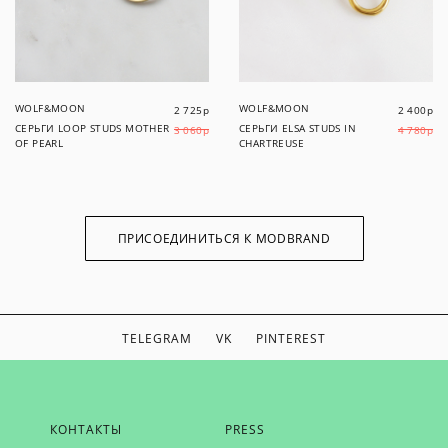
WOLF&MOON
WOLF&MOON
2 725
р
2 400
р
СЕРЬГИ LOOP STUDS MOTHER
СЕРЬГИ ELSA STUDS IN
3 060
р
4 780
р
OF PEARL
CHARTREUSE
ПРИСОЕДИНИТЬСЯ К MODBRAND
TELEGRAM
VK
PINTEREST
ЕСЛИ ВЫ ХОТИТЕ БЫТЬ В КУРСЕ НАШИХ НОВОСТЕЙ,
КОНТАКТЫ
PRESS
ПОЛУЧАТЬ БОНУСЫ И ВДОХНОВЕНИЕ ОТ MODBRAND,