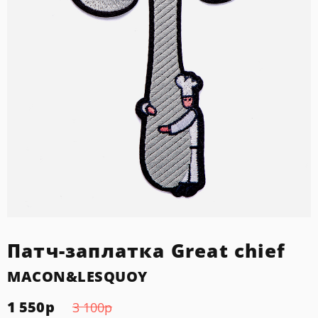
Патч-заплатка Great chief
MACON&LESQUOY
1 550
р
3 100
р