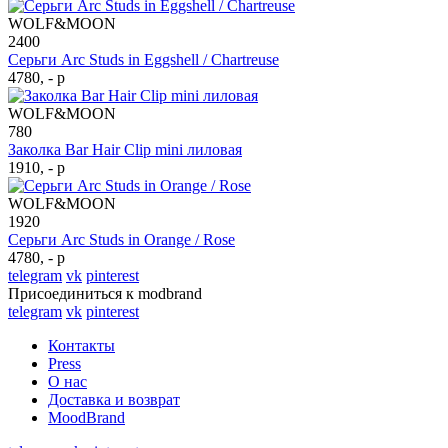
WOLF&MOON
2400
Серьги Arc Studs in Eggshell / Chartreuse
4780, - р
WOLF&MOON
780
Заколка Bar Hair Clip mini лиловая
1910, - р
WOLF&MOON
1920
Серьги Arc Studs in Orange / Rose
4780, - р
telegram
vk
pinterest
Присоединиться к modbrand
telegram
vk
pinterest
Контакты
Press
О нас
Доставка и возврат
MoodBrand