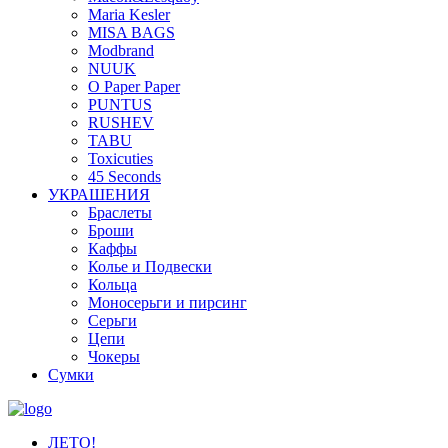
Maria Kesler
MISA BAGS
Modbrand
NUUK
O Paper Paper
PUNTUS
RUSHEV
TABU
Toxicuties
45 Seconds
УКРАШЕНИЯ
Браслеты
Броши
Каффы
Колье и Подвески
Кольца
Моносерьги и пирсинг
Серьги
Цепи
Чокеры
Сумки
ЛЕТО!