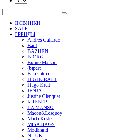
НОВИНКИ
SALE
БРЕНДЫ
Andres Gallardo
Bant
BAZHÉN
BJØRG
Bonne Maison
(b)part
Fakoshima
HIGHCRAFT
Hugo Kreit
JENJA
Justine Clenquet
КЛЕВЕР
LA MANSO
Macon&Lesquoy
Maria Kesler
MISA BAGS
Modbrand
NUUK