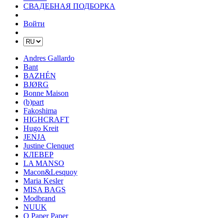
СВАДЕБНАЯ ПОДБОРКА
Войти
Andres Gallardo
Bant
BAZHÉN
BJØRG
Bonne Maison
(b)part
Fakoshima
HIGHCRAFT
Hugo Kreit
JENJA
Justine Clenquet
КЛЕВЕР
LA MANSO
Macon&Lesquoy
Maria Kesler
MISA BAGS
Modbrand
NUUK
O Paper Paper