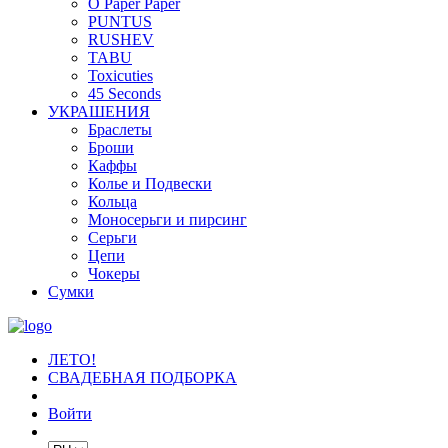
O Paper Paper
PUNTUS
RUSHEV
TABU
Toxicuties
45 Seconds
УКРАШЕНИЯ
Браслеты
Броши
Каффы
Колье и Подвески
Кольца
Моносерьги и пирсинг
Серьги
Цепи
Чокеры
Сумки
ЛЕТО!
СВАДЕБНАЯ ПОДБОРКА
Войти