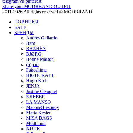
telegram
vk
pinterest
Share your MODBRAND OUTFIT
2011-2026 All rights reserved © MODBRAND
НОВИНКИ
SALE
БРЕНДЫ
Andres Gallardo
Bant
BAZHÉN
BJØRG
Bonne Maison
(b)part
Fakoshima
HIGHCRAFT
Hugo Kreit
JENJA
Justine Clenquet
КЛЕВЕР
LA MANSO
Macon&Lesquoy
Maria Kesler
MISA BAGS
Modbrand
NUUK