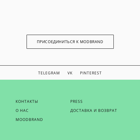
ПРИСОЕДИНИТЬСЯ К MODBRAND
TELEGRAM
VK
PINTEREST
ЕСЛИ ВЫ ХОТИТЕ БЫТЬ В КУРСЕ НАШИХ НОВОСТЕЙ,
КОНТАКТЫ
PRESS
ПОЛУЧАТЬ БОНУСЫ И ВДОХНОВЕНИЕ ОТ MODBRAND,
О НАС
ДОСТАВКА И ВОЗВРАТ
ОТПРАВЬТЕ НАМ СВОЙ EMAIL
MOODBRAND