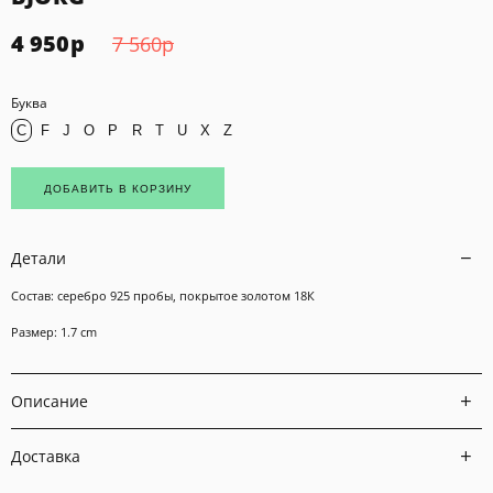
4 950
р
7 560
р
Буква
C
F
J
O
P
R
T
U
X
Z
ДОБАВИТЬ В КОРЗИНУ
Детали
Состав: серебро 925 пробы, покрытое золотом 18К
Размер: 1.7 cm
Описание
Доставка