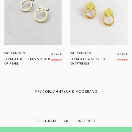
WOLF&MOON
WOLF&MOON
2 725
р
2 400
р
СЕРЬГИ LOOP STUDS MOTHER
СЕРЬГИ ELSA STUDS IN
3 060
р
4 780
р
OF PEARL
CHARTREUSE
ПРИСОЕДИНИТЬСЯ К MODBRAND
TELEGRAM
VK
PINTEREST