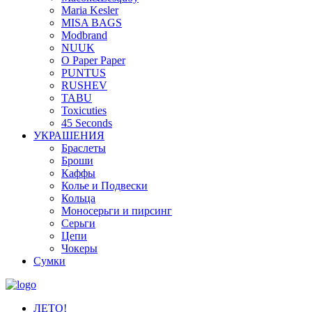
Maria Kesler
MISA BAGS
Modbrand
NUUK
O Paper Paper
PUNTUS
RUSHEV
TABU
Toxicuties
45 Seconds
УКРАШЕНИЯ
Браслеты
Броши
Каффы
Колье и Подвески
Кольца
Моносерьги и пирсинг
Серьги
Цепи
Чокеры
Сумки
ЛЕТО!