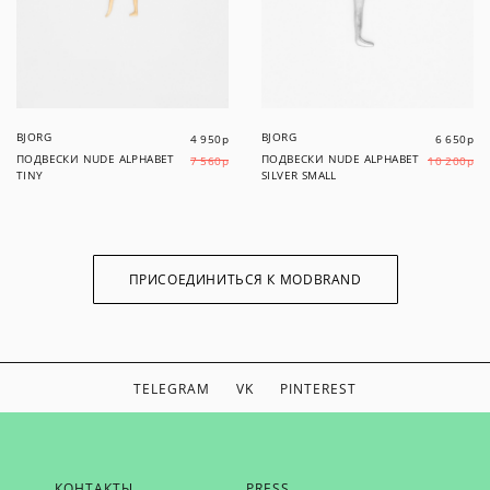
BJORG
BJORG
4 950
р
6 650
р
ПОДВЕСКИ NUDE ALPHABET
ПОДВЕСКИ NUDE ALPHABET
7 560
р
10 200
р
TINY
SILVER SMALL
ПРИСОЕДИНИТЬСЯ К MODBRAND
TELEGRAM
VK
PINTEREST
ЕСЛИ ВЫ ХОТИТЕ БЫТЬ В КУРСЕ НАШИХ НОВОСТЕЙ,
КОНТАКТЫ
PRESS