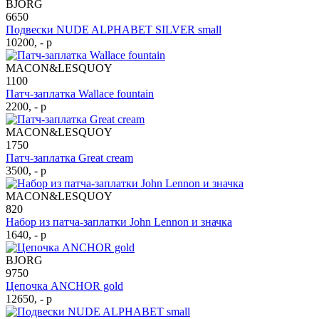
BJORG
6650
Подвески NUDE ALPHABET SILVER small
10200, - р
MACON&LESQUOY
1100
Патч-заплатка Wallace fountain
2200, - р
MACON&LESQUOY
1750
Патч-заплатка Great cream
3500, - р
MACON&LESQUOY
820
Набор из патча-заплатки John Lennon и значка
1640, - р
BJORG
9750
Цепочка ANCHOR gold
12650, - р