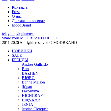
Контакты
Press
О нас
Доставка и возврат
MoodBrand
telegram
vk
pinterest
Share your MODBRAND OUTFIT
2011-2026 All rights reserved © MODBRAND
НОВИНКИ
SALE
БРЕНДЫ
Andres Gallardo
Bant
BAZHÉN
BJØRG
Bonne Maison
(b)part
Fakoshima
HIGHCRAFT
Hugo Kreit
JENJA
Justine Clenquet