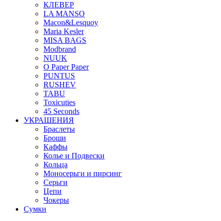
КЛЕВЕР
LA MANSO
Macon&Lesquoy
Maria Kesler
MISA BAGS
Modbrand
NUUK
O Paper Paper
PUNTUS
RUSHEV
TABU
Toxicuties
45 Seconds
УКРАШЕНИЯ
Браслеты
Броши
Каффы
Колье и Подвески
Кольца
Моносерьги и пирсинг
Серьги
Цепи
Чокеры
Сумки