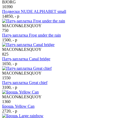
BJORG
10390
Подвески NUDE ALPHABET small
14850, - р
MACON&LESQUOY
750
Патч-заплатка Frog under the rain
1500, - р
MACON&LESQUOY
825
Патч-заплатка Canal bridge
1650, - р
MACON&LESQUOY
1550
Патч-заплатка Great chief
3100, - р
MACON&LESQUOY
1360
Брошь Yellow Can
2720, - р