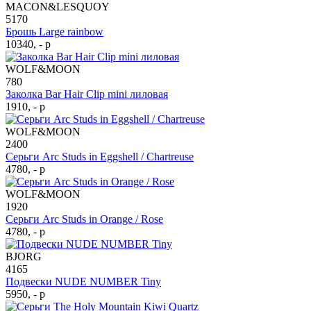
MACON&LESQUOY
5170
Брошь Large rainbow
10340, - р
WOLF&MOON
780
Заколка Bar Hair Clip mini лиловая
1910, - р
WOLF&MOON
2400
Серьги Arc Studs in Eggshell / Chartreuse
4780, - р
WOLF&MOON
1920
Серьги Arc Studs in Orange / Rose
4780, - р
BJORG
4165
Подвески NUDE NUMBER Tiny
5950, - р