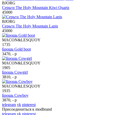
BJORG
Серьги The Holy Mountain Kiwi Quartz
45000
BJORG
Серьги The Holy Mountain Lapis
45000
MACON&LESQUOY
1735
Брошь Gold boot
3470, - р
MACON&LESQUOY
1905
Брошь Cowgirl
3810, - р
MACON&LESQUOY
1935
Брошь Cowboy
3870, - р
telegram
vk
pinterest
Присоединиться к modbrand
telegram
vk
pinterest