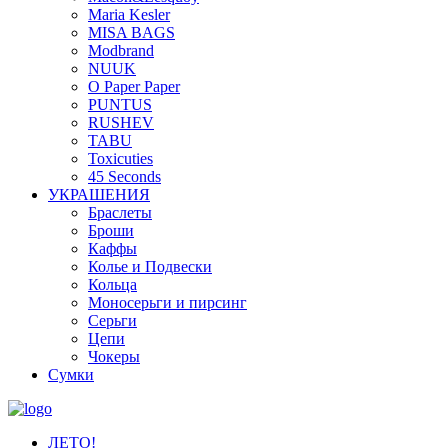
Maria Kesler
MISA BAGS
Modbrand
NUUK
O Paper Paper
PUNTUS
RUSHEV
TABU
Toxicuties
45 Seconds
УКРАШЕНИЯ
Браслеты
Броши
Каффы
Колье и Подвески
Кольца
Моносерьги и пирсинг
Серьги
Цепи
Чокеры
Сумки
ЛЕТО!