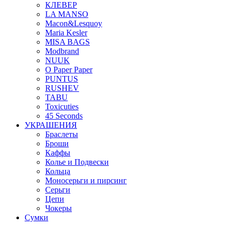
КЛЕВЕР
LA MANSO
Macon&Lesquoy
Maria Kesler
MISA BAGS
Modbrand
NUUK
O Paper Paper
PUNTUS
RUSHEV
TABU
Toxicuties
45 Seconds
УКРАШЕНИЯ
Браслеты
Броши
Каффы
Колье и Подвески
Кольца
Моносерьги и пирсинг
Серьги
Цепи
Чокеры
Сумки