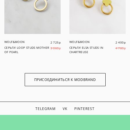
WOLF&MOON
WOLF&MOON
2 725
р
2 400
р
СЕРЬГИ LOOP STUDS MOTHER
СЕРЬГИ ELSA STUDS IN
3 060
р
4 780
р
OF PEARL
CHARTREUSE
ПРИСОЕДИНИТЬСЯ К MODBRAND
TELEGRAM
VK
PINTEREST