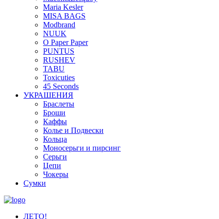
Maria Kesler
MISA BAGS
Modbrand
NUUK
O Paper Paper
PUNTUS
RUSHEV
TABU
Toxicuties
45 Seconds
УКРАШЕНИЯ
Браслеты
Броши
Каффы
Колье и Подвески
Кольца
Моносерьги и пирсинг
Серьги
Цепи
Чокеры
Сумки
ЛЕТО!