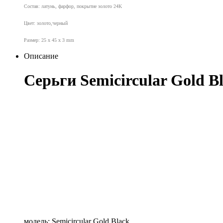
Состав: латунь, фарфор, покрытие золото 24K
Цвет: золото,черный
Размер: 25 x 45 x 3
mm
Описание
Серьги
Semicircular Gold B
модель:
Semicircular Gold Black