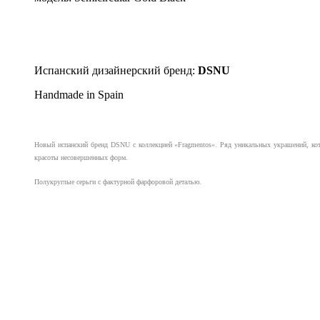
Испанский дизайнерский бренд:
DSNU
Handmade in Spain
Новый испанский бренд DSNU с коллекцией «Fragmentos». Ряд уникальных украшений, кото
красоты несовершенных форм.
Полукруглые серьги с фактурной фарфоровой деталью.