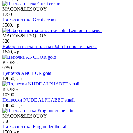
MACON&LESQUOY
1750
Патч-заплатка Great cream
3500, - р
MACON&LESQUOY
820
Набор из патча-заплатки John Lennon и значка
1640, - р
BJORG
9750
Цепочка ANCHOR gold
12650, - р
BJORG
10390
Подвески NUDE ALPHABET small
14850, - р
MACON&LESQUOY
750
Патч-заплатка Frog under the rain
1500, - р