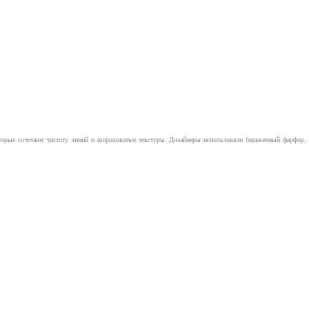
рые сочетают чистоту линий и шероховатые текстуры. Дизайнеры использовали бисквитный фарфор, ег