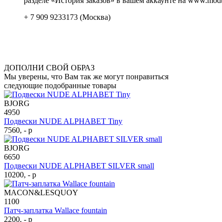
разделе «История заказов» в вашем аккаунте на www.modb
+ 7 909 9233173 (Москва)
ДОПОЛНИ СВОЙ ОБРАЗ
Мы уверены, что Вам так же могут понравиться
следующие подобранные товары
BJORG
4950
Подвески NUDE ALPHABET Tiny
7560, - р
BJORG
6650
Подвески NUDE ALPHABET SILVER small
10200, - р
MACON&LESQUOY
1100
Патч-заплатка Wallace fountain
2200, - р