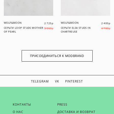
WOLF&MOON
WOLF&MOON
2 725
р
2 400
р
СЕРЬГИ LOOP STUDS MOTHER
СЕРЬГИ ELSA STUDS IN
3 060
р
4 780
р
OF PEARL
CHARTREUSE
ПРИСОЕДИНИТЬСЯ К MODBRAND
TELEGRAM
VK
PINTEREST
ЕСЛИ ВЫ ХОТИТЕ БЫТЬ В КУРСЕ НАШИХ НОВОСТЕЙ,
КОНТАКТЫ
PRESS
ПОЛУЧАТЬ БОНУСЫ И ВДОХНОВЕНИЕ ОТ MODBRAND,
О НАС
ДОСТАВКА И ВОЗВРАТ
ОТПРАВЬТЕ НАМ СВОЙ EMAIL