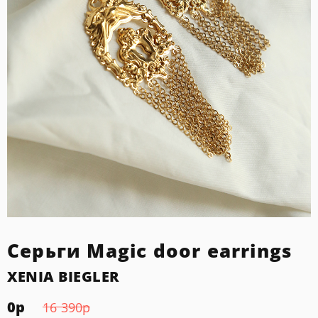
Серьги Magic door earrings
XENIA BIEGLER
0
р
16 390
р