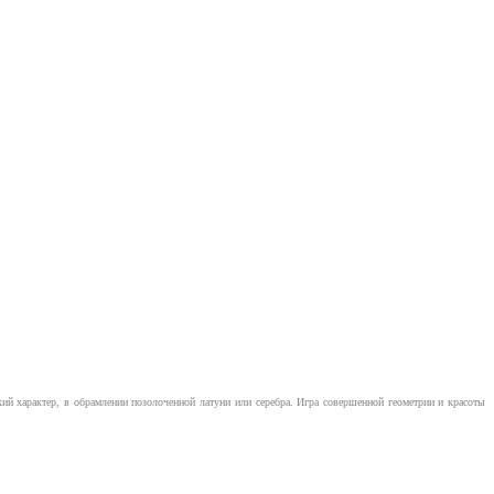
й характер, в обрамлении позолоченной латуни или серебра. Игра совершенной геометрии и красоты