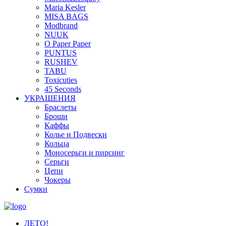
Maria Kesler
MISA BAGS
Modbrand
NUUK
O Paper Paper
PUNTUS
RUSHEV
TABU
Toxicuties
45 Seconds
УКРАШЕНИЯ
Браслеты
Броши
Каффы
Колье и Подвески
Кольца
Моносерьги и пирсинг
Серьги
Цепи
Чокеры
Сумки
ЛЕТО!