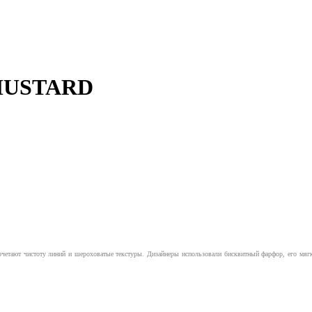
 MUSTARD
етают чистоту линий и шероховатые текстуры. Дизайнеры использовали бисквитный фарфор, его мягки