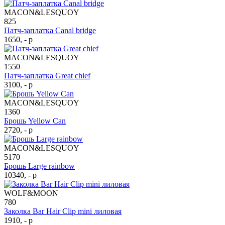
MACON&LESQUOY
825
Патч-заплатка Canal bridge
1650, - р
MACON&LESQUOY
1550
Патч-заплатка Great chief
3100, - р
MACON&LESQUOY
1360
Брошь Yellow Can
2720, - р
MACON&LESQUOY
5170
Брошь Large rainbow
10340, - р
WOLF&MOON
780
Заколка Bar Hair Clip mini лиловая
1910, - р