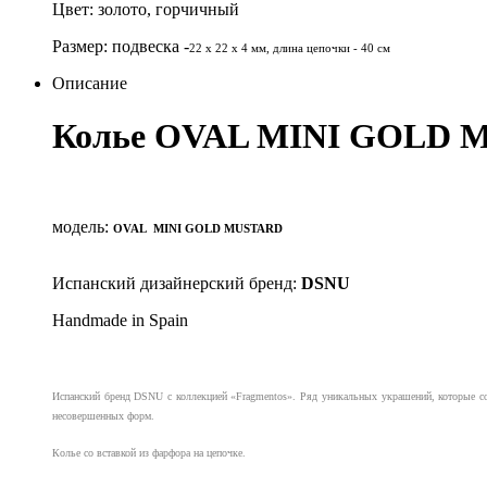
Цвет: золото, горчичный
Размер: подвеска -
22 x 22 x 4 мм
, длина цепочки - 40 cм
Описание
Колье OVAL MINI GOLD
модель:
OVAL MINI GOLD MUSTARD
Испанский дизайнерский бренд:
DSNU
Handmade in Spain
Испанский бренд DSNU с коллекцией «Fragmentos». Ряд уникальных украшений, которые соч
несовершенных форм.
Колье со вставкой из фарфора на цепочке.