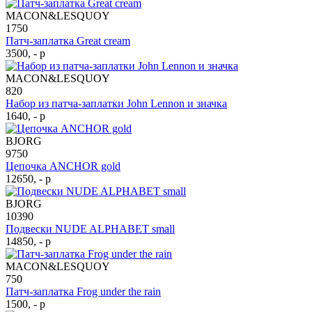
MACON&LESQUOY
1750
Патч-заплатка Great cream
3500, - р
MACON&LESQUOY
820
Набор из патча-заплатки John Lennon и значка
1640, - р
BJORG
9750
Цепочка ANCHOR gold
12650, - р
BJORG
10390
Подвески NUDE ALPHABET small
14850, - р
MACON&LESQUOY
750
Патч-заплатка Frog under the rain
1500, - р