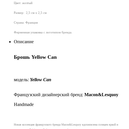
Цвет: желтый
Размер: 2,5 см х 2,5 см
Страна: Франция
Фирменная упаковка с логотипом бренда.
Описание
Брошь Yellow Can
модель:
Yellow Can
Французский дизайнерский бренд:
Macon&Lesquoy
Handmade
Новая коллекция французского бренда Macon&Lesquoy вдохновлена солнцем яркой и