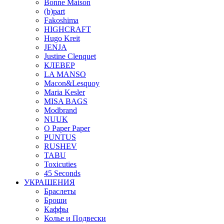
Bonne Maison
(b)part
Fakoshima
HIGHCRAFT
Hugo Kreit
JENJA
Justine Clenquet
КЛЕВЕР
LA MANSO
Macon&Lesquoy
Maria Kesler
MISA BAGS
Modbrand
NUUK
O Paper Paper
PUNTUS
RUSHEV
TABU
Toxicuties
45 Seconds
УКРАШЕНИЯ
Браслеты
Броши
Каффы
Колье и Подвески