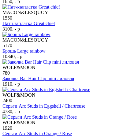
1650, - р
MACON&LESQUOY
1550
Патч-заплатка Great chief
3100, - р
MACON&LESQUOY
5170
Брошь Large rainbow
10340, - р
WOLF&MOON
780
Заколка Bar Hair Clip mini лиловая
1910, - р
WOLF&MOON
2400
Серьги Arc Studs in Eggshell / Chartreuse
4780, - р
WOLF&MOON
1920
Серьги Arc Studs in Orange / Rose