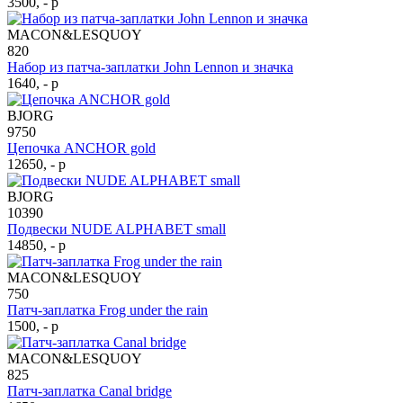
3500, - р
MACON&LESQUOY
820
Набор из патча-заплатки John Lennon и значка
1640, - р
BJORG
9750
Цепочка ANCHOR gold
12650, - р
BJORG
10390
Подвески NUDE ALPHABET small
14850, - р
MACON&LESQUOY
750
Патч-заплатка Frog under the rain
1500, - р
MACON&LESQUOY
825
Патч-заплатка Canal bridge