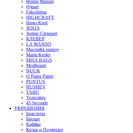
Bonne Maison
(b)part
Fakoshima
HIGHCRAFT
Hugo Kreit
JENJA
Justine Clenquet
КЛЕВЕР
LA MANSO
Macon&Lesquoy
Maria Kesler
MISA BAGS
Modbrand
NUUK
O Paper Paper
PUNTUS
RUSHEV
TABU
Toxicuties
45 Seconds
УКРАШЕНИЯ
Браслеты
Броши
Каффы
Колье и Подвески