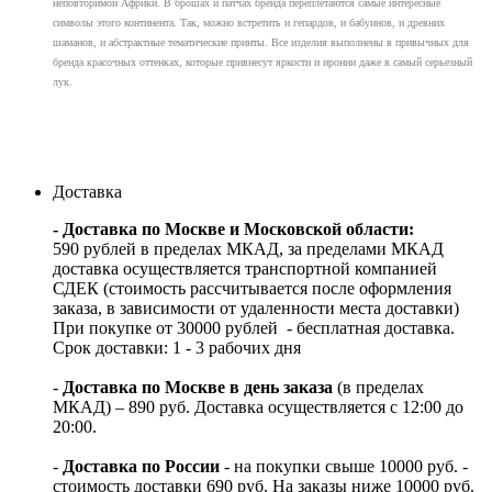
неповторимой Африки. В брошах и патчах бренда переплетаются самые интересные
символы этого континента. Так, можно встретить и гепардов, и бабуинов, и древних
шаманов, и абстрактные тематические принты. Все изделия выполнены в привычных для
бренда красочных оттенках, которые привнесут яркости и иронии даже в самый серьезный
лук.
Доставка
- Доставка по Москве и Московской области:
590 рублей в пределах МКАД, за пределами МКАД
доставка осуществляется транспортной компанией
СДЕК (стоимость рассчитывается после оформления
заказа, в зависимости от удаленности места доставки)
При покупке от 30000 рублей - бесплатная доставка.
Срок доставки: 1 - 3 рабочих дня
-
Доставка по Москве в день заказа
(в пределах
МКАД) – 890 руб. Доставка осуществляется с 12:00 до
20:00.
-
Доставка по России
- на покупки свыше 10000 руб. -
стоимость доставки 690 руб. На заказы ниже 10000 руб.