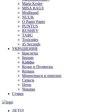
Maria Kesler
MISA BAGS
Modbrand
NUUK
O Paper Paper
PUNTUS
RUSHEV
TABU
Toxicuties
45 Seconds
УКРАШЕНИЯ
Браслеты
Броши
Каффы
Колье и Подвески
Кольца
Моносерьги и пирсинг
Серьги
Цепи
Чокеры
Сумки
ЛЕТО!