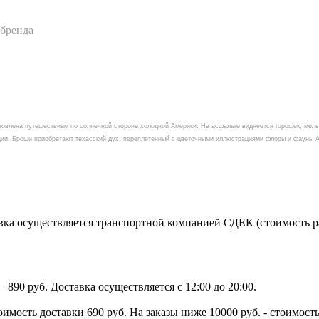
 бренда
овлена путешествием по солнечной стороне холодной Америки. На асфальте виднеется горошек, мель
екции. Броши приобретают техасский дух, переплетенный с цветочными иллюстрациями флоры и фауны 
ка осуществляется транспортной компанией СДЕК (стоимость рас
890 руб. Доставка осуществляется с 12:00 до 20:00.
тоимость доставки 690 руб. На заказы ниже 10000 руб. - стоимо