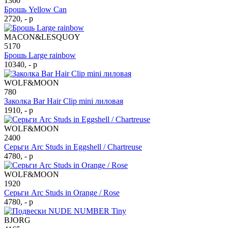
1360
Брошь Yellow Can
2720, - р
MACON&LESQUOY
5170
Брошь Large rainbow
10340, - р
WOLF&MOON
780
Заколка Bar Hair Clip mini лиловая
1910, - р
WOLF&MOON
2400
Серьги Arc Studs in Eggshell / Chartreuse
4780, - р
WOLF&MOON
1920
Серьги Arc Studs in Orange / Rose
4780, - р
BJORG