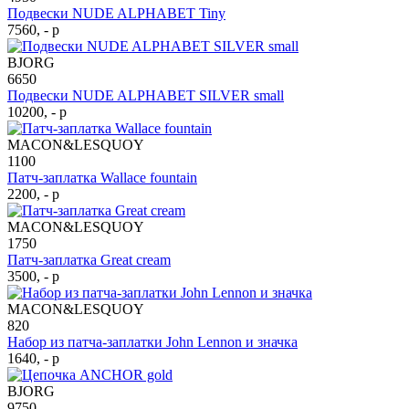
Подвески NUDE ALPHABET Tiny
7560, - р
BJORG
6650
Подвески NUDE ALPHABET SILVER small
10200, - р
MACON&LESQUOY
1100
Патч-заплатка Wallace fountain
2200, - р
MACON&LESQUOY
1750
Патч-заплатка Great cream
3500, - р
MACON&LESQUOY
820
Набор из патча-заплатки John Lennon и значка
1640, - р
BJORG
9750