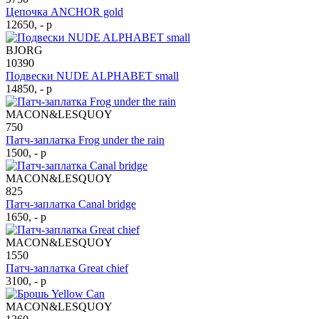
Цепочка ANCHOR gold
12650, - р
BJORG
10390
Подвески NUDE ALPHABET small
14850, - р
MACON&LESQUOY
750
Патч-заплатка Frog under the rain
1500, - р
MACON&LESQUOY
825
Патч-заплатка Canal bridge
1650, - р
MACON&LESQUOY
1550
Патч-заплатка Great chief
3100, - р
MACON&LESQUOY