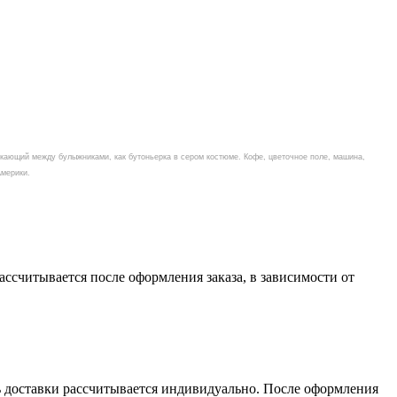
кающий между булыжниками, как бутоньерка в сером костюме. Кофе, цветочное поле, машина,
Америки.
считывается после оформления заказа, в зависимости от
сть доставки рассчитывается индивидуально. После оформления