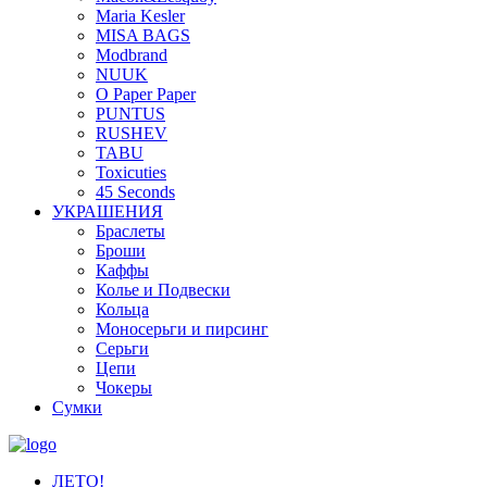
Maria Kesler
MISA BAGS
Modbrand
NUUK
O Paper Paper
PUNTUS
RUSHEV
TABU
Toxicuties
45 Seconds
УКРАШЕНИЯ
Браслеты
Броши
Каффы
Колье и Подвески
Кольца
Моносерьги и пирсинг
Серьги
Цепи
Чокеры
Сумки
ЛЕТО!