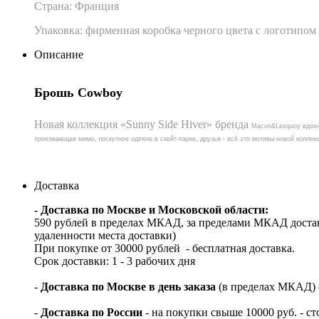
Страна: Франция
Упаковка: фирменная коробка черного цвета с логотипом
Описание
Брошь Cowboy
Новая коллекция «Sunny Side Hiver» бренда
Macon&Lesquoy вдохн
проезжающая мимо, лоскутное одеяло в скейт-парке, друзья - всё это мотивы новой колл
Доставка
- Доставка по Москве и Московской области:
590 рублей в пределах МКАД, за пределами МКАД достав
удаленности места доставки)
При покупке от 30000 рублей - бесплатная доставка.
Срок доставки: 1 - 3 рабочих дня
-
Доставка по Москве в день заказа
(в пределах МКАД) – 
-
Доставка по России
- на покупки свыше 10000 руб. - с