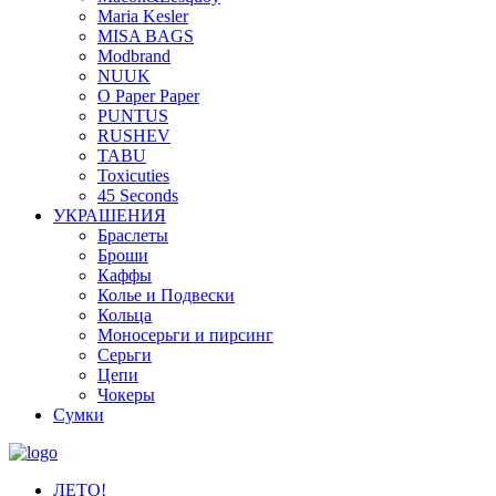
Maria Kesler
MISA BAGS
Modbrand
NUUK
O Paper Paper
PUNTUS
RUSHEV
TABU
Toxicuties
45 Seconds
УКРАШЕНИЯ
Браслеты
Броши
Каффы
Колье и Подвески
Кольца
Моносерьги и пирсинг
Серьги
Цепи
Чокеры
Сумки
ЛЕТО!