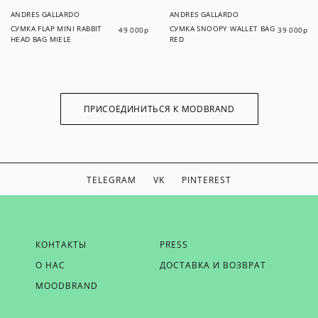
ANDRES GALLARDO
ANDRES GALLARDO
СУМКА FLAP MINI RABBIT
СУМКА SNOOPY WALLET BAG
49 000
р
39 000
р
HEAD BAG MIELE
RED
ПРИСОЕДИНИТЬСЯ К MODBRAND
TELEGRAM
VK
PINTEREST
ЕСЛИ ВЫ ХОТИТЕ БЫТЬ В КУРСЕ НАШИХ НОВОСТЕЙ,
КОНТАКТЫ
PRESS
ПОЛУЧАТЬ БОНУСЫ И ВДОХНОВЕНИЕ ОТ MODBRAND,
О НАС
ДОСТАВКА И ВОЗВРАТ
ОТПРАВЬТЕ НАМ СВОЙ EMAIL
MOODBRAND