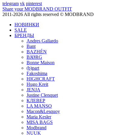
telegram
vk
pinterest
Share your MODBRAND OUTFIT
2011-2026 All rights reserved © MODBRAND
НОВИНКИ
SALE
БРЕНДЫ
Andres Gallardo
Bant
BAZHÉN
BJØRG
Bonne Maison
(b)part
Fakoshima
HIGHCRAFT
Hugo Kreit
JENJA
Justine Clenquet
КЛЕВЕР
LA MANSO
Macon&Lesquoy
Maria Kesler
MISA BAGS
Modbrand
NUUK