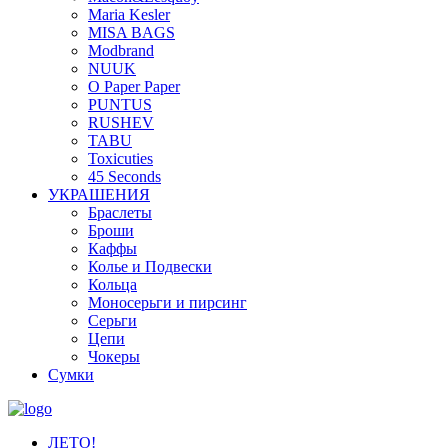
Maria Kesler
MISA BAGS
Modbrand
NUUK
O Paper Paper
PUNTUS
RUSHEV
TABU
Toxicuties
45 Seconds
УКРАШЕНИЯ
Браслеты
Броши
Каффы
Колье и Подвески
Кольца
Моносерьги и пирсинг
Серьги
Цепи
Чокеры
Сумки
ЛЕТО!