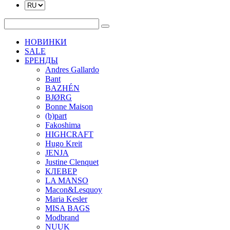
НОВИНКИ
SALE
БРЕНДЫ
Andres Gallardo
Bant
BAZHÉN
BJØRG
Bonne Maison
(b)part
Fakoshima
HIGHCRAFT
Hugo Kreit
JENJA
Justine Clenquet
КЛЕВЕР
LA MANSO
Macon&Lesquoy
Maria Kesler
MISA BAGS
Modbrand
NUUK