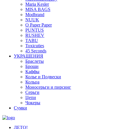
Maria Kesler
MISA BAGS
Modbrand
NUUK
O Paper Paper
PUNTUS
RUSHEV
TABU
Toxicuties
45 Seconds
УКРАШЕНИЯ
Браслеты
Броши
Каффы
Колье и Подвески
Кольца
Моносерьги и пирсинг
Серьги
Цепи
Чокеры
Сумки
ЛЕТО!