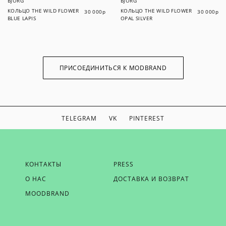
BJORG
BJORG
КОЛЬЦО THE WILD FLOWER
КОЛЬЦО THE WILD FLOWER
30 000
р
30 000
р
BLUE LAPIS
OPAL SILVER
ПРИСОЕДИНИТЬСЯ К MODBRAND
TELEGRAM
VK
PINTEREST
ЕСЛИ ВЫ ХОТИТЕ БЫТЬ В КУРСЕ НАШИХ НОВОСТЕЙ,
КОНТАКТЫ
PRESS
ПОЛУЧАТЬ БОНУСЫ И ВДОХНОВЕНИЕ ОТ MODBRAND,
О НАС
ДОСТАВКА И ВОЗВРАТ
ОТПРАВЬТЕ НАМ СВОЙ EMAIL
MOODBRAND