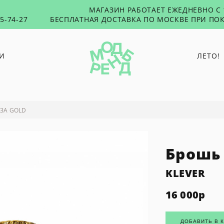
МАГАЗИН РАБОТАЕТ ЕЖЕДНЕВНО С 1
55-74-27
БЕСПЛАТНАЯ ДОСТАВКА ПО МОСКВЕ ПРИ ПОК
И
ЛЕТО!
PUNTUS
RUSHEV
ЗА GOLD
TABU
TOXICUTIES
Брошь 
45 SECONDS
WOLF & MOON
KLEVER
16 000
р
ДОБАВИТЬ В 