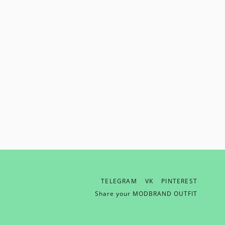
TELEGRAM
VK
PINTEREST
ОТПРАВИТЬ EMAIL
Share your MODBRAND OUTFIT