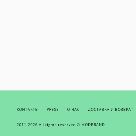
КОНТАКТЫ
PRESS
О НАС
ДОСТАВКА И ВОЗВРАТ
ЕСЛИ ВЫ ХОТИТЕ БЫТЬ В КУРСЕ НАШ
ПОЛУЧАТЬ БОНУСЫ И ВДОХНОВЕНИЕ 
ОТПРАВЬТЕ НАМ СВОЙ EMAIL
2011-2026 All rights reserved © MODBRAND