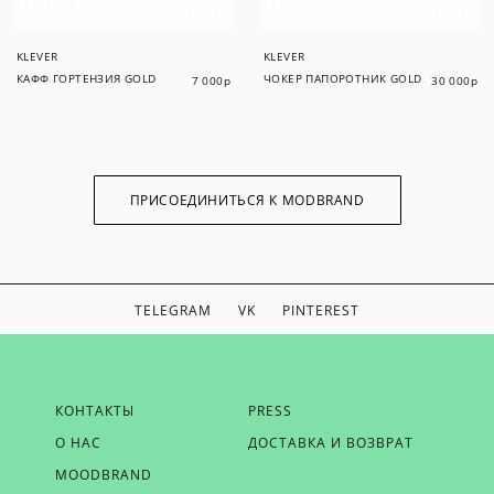
KLEVER
KLEVER
КАФФ ГОРТЕНЗИЯ GOLD
ЧОКЕР ПАПОРОТНИК GOLD
7 000
р
30 000
р
ПРИСОЕДИНИТЬСЯ К MODBRAND
TELEGRAM
VK
PINTEREST
ЕСЛИ ВЫ ХОТИТЕ БЫТЬ В КУРСЕ НАШИХ НОВОСТЕЙ,
КОНТАКТЫ
PRESS
ПОЛУЧАТЬ БОНУСЫ И ВДОХНОВЕНИЕ ОТ MODBRAND,
О НАС
ДОСТАВКА И ВОЗВРАТ
ОТПРАВЬТЕ НАМ СВОЙ EMAIL
MOODBRAND