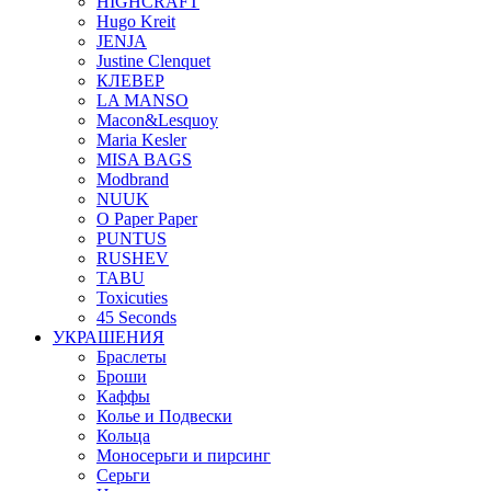
HIGHCRAFT
Hugo Kreit
JENJA
Justine Clenquet
КЛЕВЕР
LA MANSO
Macon&Lesquoy
Maria Kesler
MISA BAGS
Modbrand
NUUK
O Paper Paper
PUNTUS
RUSHEV
TABU
Toxicuties
45 Seconds
УКРАШЕНИЯ
Браслеты
Броши
Каффы
Колье и Подвески
Кольца
Моносерьги и пирсинг
Серьги