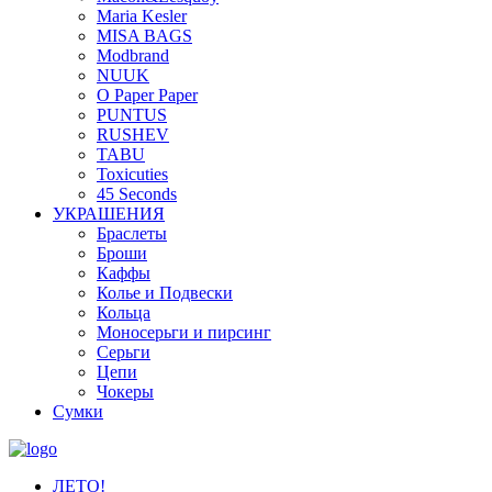
Maria Kesler
MISA BAGS
Modbrand
NUUK
O Paper Paper
PUNTUS
RUSHEV
TABU
Toxicuties
45 Seconds
УКРАШЕНИЯ
Браслеты
Броши
Каффы
Колье и Подвески
Кольца
Моносерьги и пирсинг
Серьги
Цепи
Чокеры
Сумки
ЛЕТО!