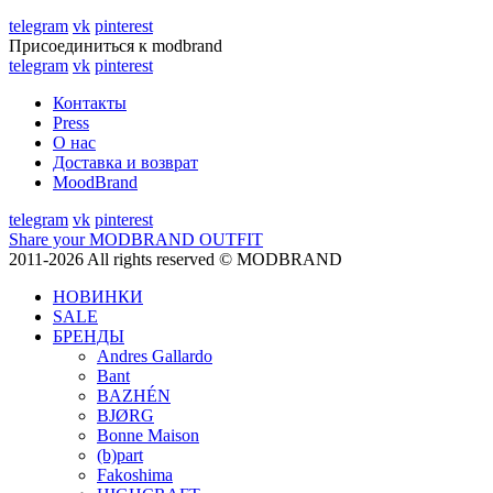
telegram
vk
pinterest
Присоединиться к modbrand
telegram
vk
pinterest
Контакты
Press
О нас
Доставка и возврат
MoodBrand
telegram
vk
pinterest
Share your MODBRAND OUTFIT
2011-2026 All rights reserved © MODBRAND
НОВИНКИ
SALE
БРЕНДЫ
Andres Gallardo
Bant
BAZHÉN
BJØRG
Bonne Maison
(b)part
Fakoshima