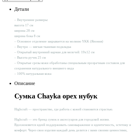
Детали
– Внутренние
размеры:
высота 17 см
ширина 28 см
ширина бока 8 см
– Основное отделение закрывается на молнию YKK (Япония)
– Внутри — мягкая тканевая подкладка
– Открытый внутренний карман для мелочей: 19х12 см
– Высота ручек 25 см
– Открытые срезы кожи обработаны специальным прозрачным составом для
сохранения натурального внешнего вида
– 100% натуральная кожа
Описание
Сумка Chayka орех нубук
Highcraft — пространство, где работа с кожей становится страстью.
Highcraft — это бренд сумок и аксессуаров для городской жизни.
Вдохновляется идеей поддерживать самовыражение и идентичность, эстетику и
комфорт. Через свои изделия каждый день делится с вами своими ценностями,