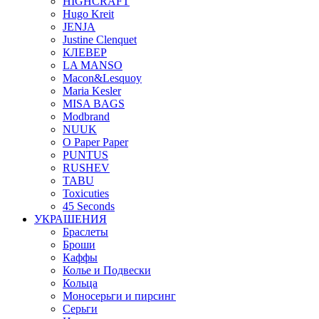
HIGHCRAFT
Hugo Kreit
JENJA
Justine Clenquet
КЛЕВЕР
LA MANSO
Macon&Lesquoy
Maria Kesler
MISA BAGS
Modbrand
NUUK
O Paper Paper
PUNTUS
RUSHEV
TABU
Toxicuties
45 Seconds
УКРАШЕНИЯ
Браслеты
Броши
Каффы
Колье и Подвески
Кольца
Моносерьги и пирсинг
Серьги