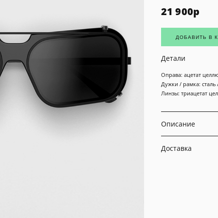
21 900
р
ДОБАВИТЬ В 
Детали
Оправа: ацетат целл
Дужки / рамка: сталь
Линзы: триацетат це
Описание
Доставка