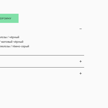
КОРЗИНУ
юлозы / чёрный
 / матовый чёрный
ллюлозы / тёмно-серый