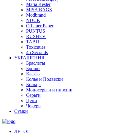
Maria Kesler
MISA BAGS
Modbrand
NUUK
O Paper Paper
PUNTUS
RUSHEV
TABU
Toxicuties
45 Seconds
УКРАШЕНИЯ
Браслеты
Броши
Каффы
Колье и Подвески
Кольца
Моносерьги и пирсинг
Серьги
Цепи
Чокеры
Сумки
ЛЕТО!