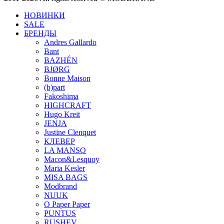
НОВИНКИ
SALE
БРЕНДЫ
Andres Gallardo
Bant
BAZHÉN
BJØRG
Bonne Maison
(b)part
Fakoshima
HIGHCRAFT
Hugo Kreit
JENJA
Justine Clenquet
КЛЕВЕР
LA MANSO
Macon&Lesquoy
Maria Kesler
MISA BAGS
Modbrand
NUUK
O Paper Paper
PUNTUS
RUSHEV