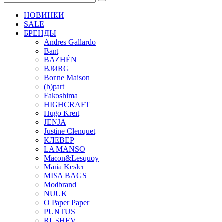
НОВИНКИ
SALE
БРЕНДЫ
Andres Gallardo
Bant
BAZHÉN
BJØRG
Bonne Maison
(b)part
Fakoshima
HIGHCRAFT
Hugo Kreit
JENJA
Justine Clenquet
КЛЕВЕР
LA MANSO
Macon&Lesquoy
Maria Kesler
MISA BAGS
Modbrand
NUUK
O Paper Paper
PUNTUS
RUSHEV