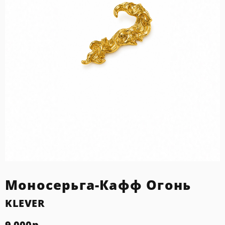
Моносерьга-Кафф Огонь
KLEVER
9 000
р