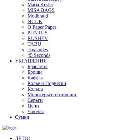
Maria Kesler
MISA BAGS
Modbrand
NUUK
O Paper Paper
PUNTUS
RUSHEV
TABU
Toxicuties
45 Seconds
УКРАШЕНИЯ
Браслеты
Броши
Каффы
Колье и Подвески
Кольца
Моносерьги и пирсинг
Серьги
Цепи
Чокеры
Сумки
ЛЕТО!