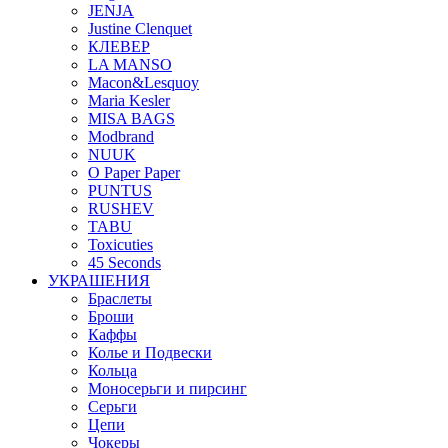
JENJA
Justine Clenquet
КЛЕВЕР
LA MANSO
Macon&Lesquoy
Maria Kesler
MISA BAGS
Modbrand
NUUK
O Paper Paper
PUNTUS
RUSHEV
TABU
Toxicuties
45 Seconds
УКРАШЕНИЯ
Браслеты
Броши
Каффы
Колье и Подвески
Кольца
Моносерьги и пирсинг
Серьги
Цепи
Чокеры