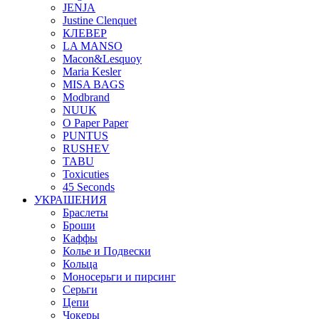
JENJA
Justine Clenquet
КЛЕВЕР
LA MANSO
Macon&Lesquoy
Maria Kesler
MISA BAGS
Modbrand
NUUK
O Paper Paper
PUNTUS
RUSHEV
TABU
Toxicuties
45 Seconds
УКРАШЕНИЯ
Браслеты
Броши
Каффы
Колье и Подвески
Кольца
Моносерьги и пирсинг
Серьги
Цепи
Чокеры