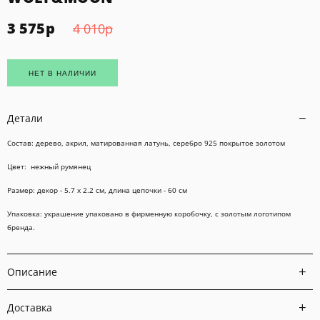
3 575
р
4 010
р
НЕТ В НАЛИЧИИ
Детали
Состав: дерево, акрил, матированная латунь, серебро 925 покрытое золотом
Цвет: нежный румянец
Размер: декор - 5.7 х 2.2 см, длина цепочки - 60 см
Упаковка:
украшение упаковано в фирменн
ую коробочку
, с золотым логотипом
бренда.
Описание
Доставка