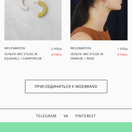
WOLF&MOON
WOLF&MOON
2 400
р
1 920
р
СЕРЬГИ ARC STUDS IN
СЕРЬГИ ARC STUDS IN
4 780
р
4 780
р
EGGSHELL / CHARTREUSE
ORANGE / ROSE
ПРИСОЕДИНИТЬСЯ К MODBRAND
TELEGRAM
VK
PINTEREST