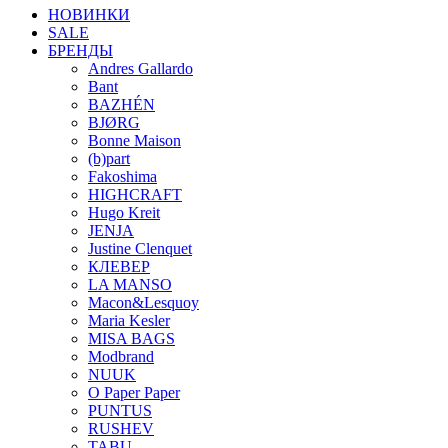
НОВИНКИ
SALE
БРЕНДЫ
Andres Gallardo
Bant
BAZHÉN
BJØRG
Bonne Maison
(b)part
Fakoshima
HIGHCRAFT
Hugo Kreit
JENJA
Justine Clenquet
КЛЕВЕР
LA MANSO
Macon&Lesquoy
Maria Kesler
MISA BAGS
Modbrand
NUUK
O Paper Paper
PUNTUS
RUSHEV
TABU