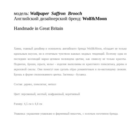
модель:
Wallpaper Saffron Brooch
Английский дизайнерский бренд:
Wolf&Moon
Handmade in Great Britain
Ханна, главный дизайнер и основатель английского бренда Wolf&Moon, обладает не только
идеальным вкусом, но и отличным чувством важных модных тенденций. Поэтому одна из
последних коллекций марки целиком посвящена цветам, как символу не только красоты.
Подвески, броши, серьги, колье – изделия выполнены из красочного плексигласа, дерева и
акриловой смолы. Они помогут вам сделать образ романтичным и по-настоящему свежим.
Брошь в форме стилизованного цветка. Застежка - булавка.
Состав: дерево, плексиглас, металл
Цвет: персиковый, желтый, шафрановый, коричневый
Размер: 4,5 см х 4,8 см
Упаковка:
украшение упаковано в фирменный мешочек, с золотым логотипом бренда.