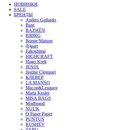
НОВИНКИ
SALE
БРЕНДЫ
Andres Gallardo
Bant
BAZHÉN
BJØRG
Bonne Maison
(b)part
Fakoshima
HIGHCRAFT
Hugo Kreit
JENJA
Justine Clenquet
КЛЕВЕР
LA MANSO
Macon&Lesquoy
Maria Kesler
MISA BAGS
Modbrand
NUUK
O Paper Paper
PUNTUS
RUSHEV
TABU