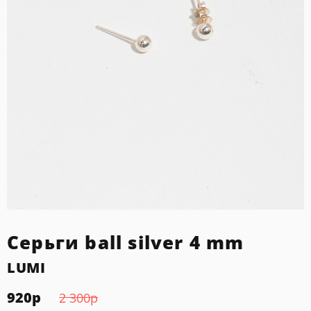
Серьги ball silver 4 mm
LUMI
920
р
2 300
р