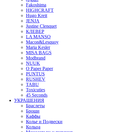
Fakoshima
HIGHCRAFT
Hugo Kreit
JENJA
Justine Clenquet
КЛЕВЕР
LA MANSO
Macon&Lesquoy
Maria Kesler
MISA BAGS
Modbrand
NUUK
O Paper Paper
PUNTUS
RUSHEV
TABU
Toxicuties
45 Seconds
УКРАШЕНИЯ
Браслеты
Броши
Каффы
Колье и Подвески
Кольца