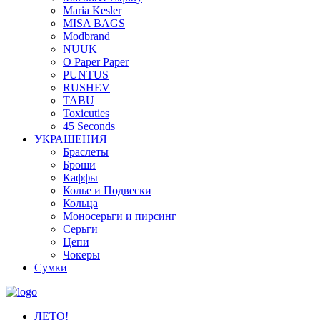
Maria Kesler
MISA BAGS
Modbrand
NUUK
O Paper Paper
PUNTUS
RUSHEV
TABU
Toxicuties
45 Seconds
УКРАШЕНИЯ
Браслеты
Броши
Каффы
Колье и Подвески
Кольца
Моносерьги и пирсинг
Серьги
Цепи
Чокеры
Сумки
ЛЕТО!