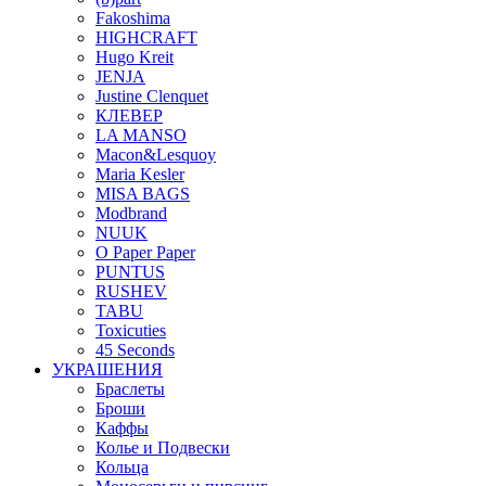
Fakoshima
HIGHCRAFT
Hugo Kreit
JENJA
Justine Clenquet
КЛЕВЕР
LA MANSO
Macon&Lesquoy
Maria Kesler
MISA BAGS
Modbrand
NUUK
O Paper Paper
PUNTUS
RUSHEV
TABU
Toxicuties
45 Seconds
УКРАШЕНИЯ
Браслеты
Броши
Каффы
Колье и Подвески
Кольца