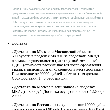
Бренд LUMI Jewellery гордится своими мастерством и стремится
предложить клиентам изысканные и долговечные изделия. Уникальный
дизайн, украшений из серебра и латуни имеет свой неповторимый стиль.
LUMI создает элегантные, современные и классические модели,
отвечающие самым требовательным вкусам. Это позволяет нашим
клиентам подобрать идеальное украшение для любого случая - от
повседневного использования до особых мероприятий.
Доставка
- Доставка по Москве и Московской области:
590 рублей в пределах МКАД, за пределами МКАД
доставка осуществляется транспортной компанией
СДЕК (стоимость рассчитывается после оформления
заказа, в зависимости от удаленности места доставки)
При покупке от 30000 рублей - бесплатная доставка.
Срок доставки: 1 - 3 рабочих дня
-
Доставка по Москве в день заказа
(в пределах
МКАД) – 890 руб. Доставка осуществляется с 12:00 до
20:00.
-
Доставка по России
- на покупки свыше 10000 руб. -
стоимость доставки 690 руб. На заказы ниже 10000 руб.