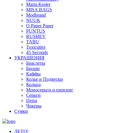
Maria Kesler
MISA BAGS
Modbrand
NUUK
O Paper Paper
PUNTUS
RUSHEV
TABU
Toxicuties
45 Seconds
УКРАШЕНИЯ
Браслеты
Броши
Каффы
Колье и Подвески
Кольца
Моносерьги и пирсинг
Серьги
Цепи
Чокеры
Сумки
ЛЕТО!