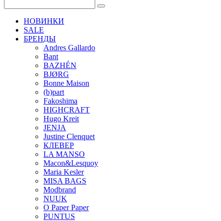
НОВИНКИ
SALE
БРЕНДЫ
Andres Gallardo
Bant
BAZHÉN
BJØRG
Bonne Maison
(b)part
Fakoshima
HIGHCRAFT
Hugo Kreit
JENJA
Justine Clenquet
КЛЕВЕР
LA MANSO
Macon&Lesquoy
Maria Kesler
MISA BAGS
Modbrand
NUUK
O Paper Paper
PUNTUS