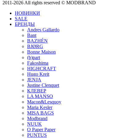
2011-2026 All rights reserved © MODBRAND
НОВИНКИ
SALE
БРЕНДЫ
Andres Gallardo
Bant
BAZHÉN
BJØRG
Bonne Maison
(b)part
Fakoshima
HIGHCRAFT
Hugo Kreit
JENJA
Justine Clenquet
КЛЕВЕР
LA MANSO
Macon&Lesquoy
Maria Kesler
MISA BAGS
Modbrand
NUUK
O Paper Paper
PUNTUS