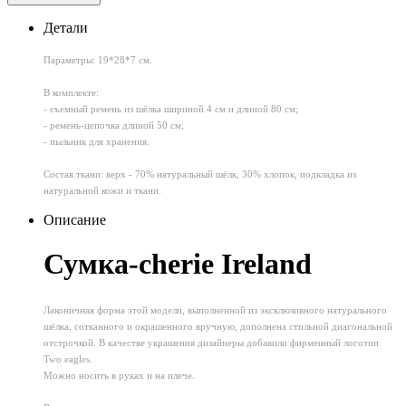
Детали
Параметры
: 19*28*7 см.
В комплекте:
- съемный ремень из шёлка шириной 4 см и длиной 80 см;
- ремень-цепочка длиной 50 см;
- пыльник для хранения.
Состав ткани
: верх - 70% натуральный шёлк, 30% хлопок, подкладка из
натуральной кожи и ткани.
Описание
Сумка-cherie Ireland
Лаконичная форма этой модели, выполненной из эксклюзивного натурального
шёлка, сотканного и окрашенного вручную, дополнена стильной диагональной
отстрочкой. В качестве украшения дизайнеры добавили фирменный логотип
Two eagles.
Можно носить в руках и на плече.