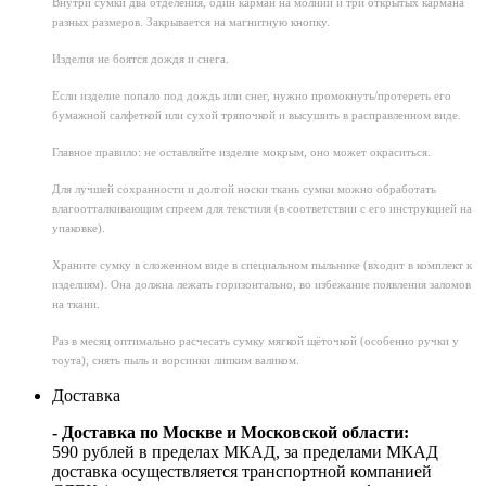
Внутри сумки два отделения, один карман на молнии и три открытых кармана
разных размеров. Закрывается на магнитную кнопку.
Изделия не боятся дождя и снега.
Если изделие попало под дождь или снег, нужно промокнуть/протереть его
бумажной салфеткой или сухой тряпочкой и высушить в расправленном виде.
Главное правило: не оставляйте изделие мокрым, оно может окраситься.
Для лучшей сохранности и долгой носки ткань сумки можно обработать
влагоотталкивающим спреем для текстиля (в соответствии с его инструкцией на
упаковке).
Храните сумку в сложенном виде в специальном пыльнике (входит в комплект к
изделиям). Она должна лежать горизонтально, во избежание появления заломов
на ткани.
Раз в месяц оптимально расчесать сумку мягкой щёточкой (особенно ручки у
тоута), снять пыль и ворсинки липким валиком.
Доставка
- Доставка по Москве и Московской области:
590 рублей в пределах МКАД, за пределами МКАД
доставка осуществляется транспортной компанией