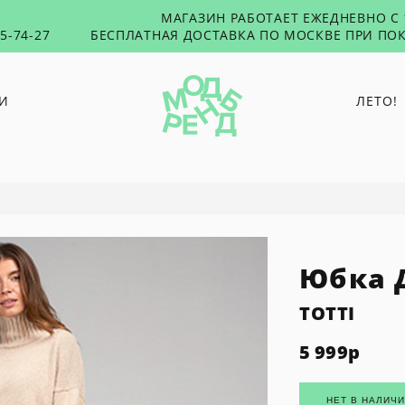
МАГАЗИН РАБОТАЕТ ЕЖЕДНЕВНО С 1
55-74-27
БЕСПЛАТНАЯ ДОСТАВКА ПО МОСКВЕ ПРИ ПОК
И
ЛЕТО!
PUNTUS
RUSHEV
Й
TABU
TOXICUTIES
Юбка 
45 SECONDS
WOLF & MOON
TOTTI
5 999
р
НЕТ В НАЛИЧ