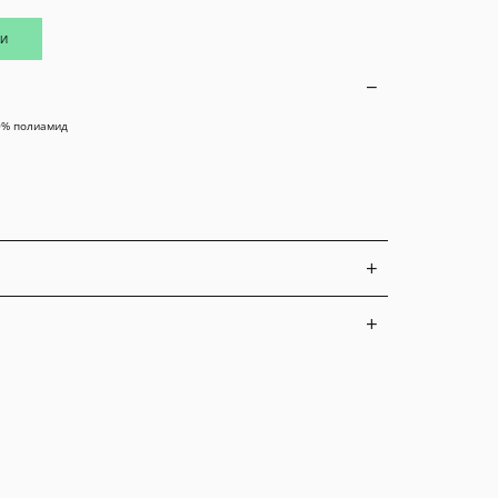
ИИ
0% полиамид