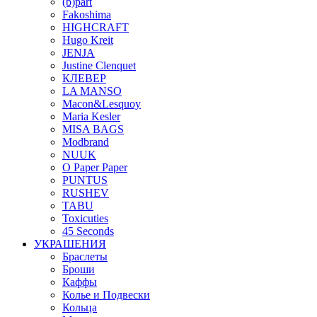
(b)part
Fakoshima
HIGHCRAFT
Hugo Kreit
JENJA
Justine Clenquet
КЛЕВЕР
LA MANSO
Macon&Lesquoy
Maria Kesler
MISA BAGS
Modbrand
NUUK
O Paper Paper
PUNTUS
RUSHEV
TABU
Toxicuties
45 Seconds
УКРАШЕНИЯ
Браслеты
Броши
Каффы
Колье и Подвески
Кольца