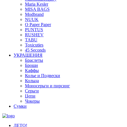
Maria Kesler
MISA BAGS
Modbrand
NUUK
O Paper Paper
PUNTUS
RUSHEV
TABU
Toxicuties
45 Seconds
УКРАШЕНИЯ
Браслеты
Броши
Каффы
Колье и Подвески
Кольца
Моносерьги и пирсинг
Серьги
Цепи
Чокеры
Сумки
ЛЕТО!