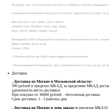
Мы верим: все, что изготовлено вручную и с любовью, способно передавать т
Натуралистичный аромат рассохшегося ствола, подогретого на солнце. Он вс
Верхние ноты: хвоя, грибы, уголь, свёкла
Средние ноты: гвоздика, перец, кедр, травы
База: пачули, амбра, сандал, мускус
Ингредиенты:100% натуральный соевый воск, ароматические масла, хлопков
Время горения: до 20 часов
Размер: 100гр
- Обрежьте фитиль до 5-6мм перед каждым использованием.
- Мы рекомендуем использовать свечу приблизительно 1-3 часа за раз, но не
Доставка
- Доставка по Москве и Московской области:
590 рублей в пределах МКАД, за пределами МКАД достав
удаленности места доставки)
При покупке от 30000 рублей - бесплатная доставка.
Срок доставки: 1 - 3 рабочих дня
-
Доставка по Москве в день заказа
(в пределах МКАД) – 