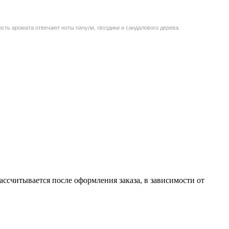
сть аромата отвечают ноты пачули, гвоздики и сандалового дерева.
считывается после оформления заказа, в зависимости от