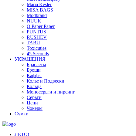
Maria Kesler
MISA BAGS
Modbrand
NUUK
O Paper Paper
PUNTUS
RUSHEV
TABU
Toxicuties
45 Seconds
УКРАШЕНИЯ
Браслеты
Броши
Каффы
Колье и Подвески
Кольца
Моносерьги и пирсинг
Серьги
Цепи
Чокеры
Сумки
ЛЕТО!