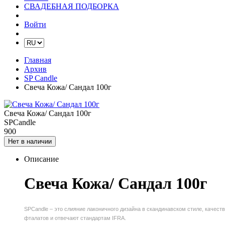
СВАДЕБНАЯ ПОДБОРКА
Войти
Главная
Архив
SP Candle
Свеча Кожа/ Сандал 100г
Свеча Кожа/ Сандал 100г
SPCandle
900
Нет в наличии
Описание
Свеча Кожа/ Сандал 100г
SPCandle – это слияние лаконичного дизайна в скандинавском стиле, качест
фталатов и отвечают стандартам IFRA.