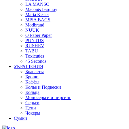
LA MANSO
Macon&Lesquoy
Maria Kesler
MISA BAGS
Modbrand
NUUK
O Paper Paper
PUNTUS
RUSHEV
TABU
Toxicuties
45 Seconds
УКРАШЕНИЯ
Браслеты
Броши
Каффы
Колье и Подвески
Кольца
Моносерьги и пирсинг
Серьги
Цепи
Чокеры
Сумки