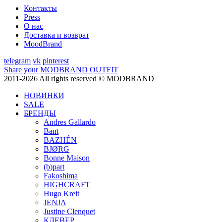
Контакты
Press
О нас
Доставка и возврат
MoodBrand
telegram
vk
pinterest
Share your MODBRAND OUTFIT
2011-2026 All rights reserved © MODBRAND
НОВИНКИ
SALE
БРЕНДЫ
Andres Gallardo
Bant
BAZHÉN
BJØRG
Bonne Maison
(b)part
Fakoshima
HIGHCRAFT
Hugo Kreit
JENJA
Justine Clenquet
КЛЕВЕР