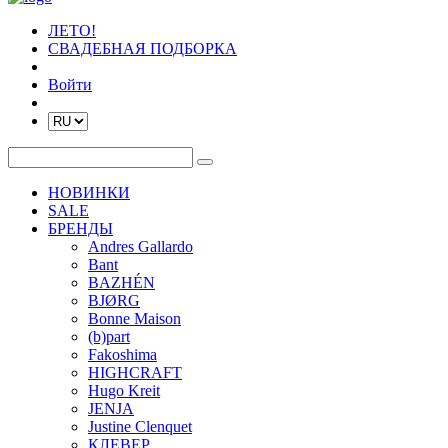
ЛЕТО!
СВАДЕБНАЯ ПОДБОРКА
Войти
НОВИНКИ
SALE
БРЕНДЫ
Andres Gallardo
Bant
BAZHÉN
BJØRG
Bonne Maison
(b)part
Fakoshima
HIGHCRAFT
Hugo Kreit
JENJA
Justine Clenquet
КЛЕВЕР