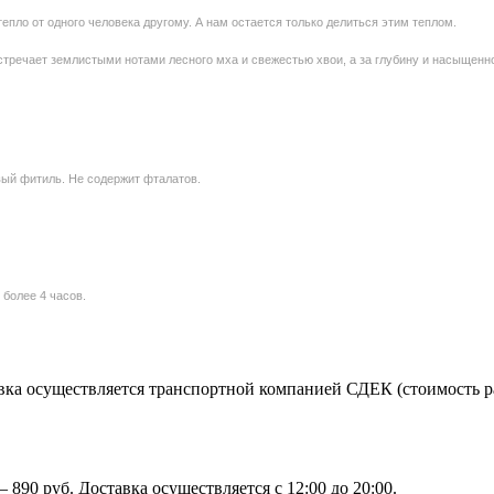
епло от одного человека другому. А нам остается только делиться этим теплом.
тречает землистыми нотами лесного мха и свежестью хвои, а за глубину и насыщенно
ый фитиль. Не содержит фталатов.
 более 4 часов.
ка осуществляется транспортной компанией СДЕК (стоимость рас
890 руб. Доставка осуществляется с 12:00 до 20:00.