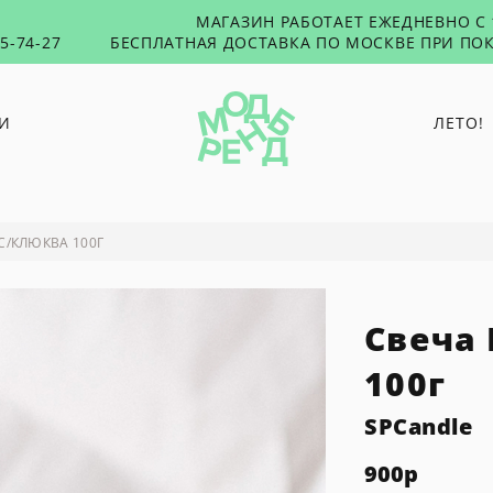
МАГАЗИН РАБОТАЕТ ЕЖЕДНЕВНО С 1
55-74-27
БЕСПЛАТНАЯ ДОСТАВКА ПО МОСКВЕ ПРИ ПОК
И
ЛЕТО!
PUNTUS
RUSHEV
С/КЛЮКВА 100Г
TABU
TOXICUTIES
Свеча
45 SECONDS
WOLF & MOON
100г
SPCandle
900
р