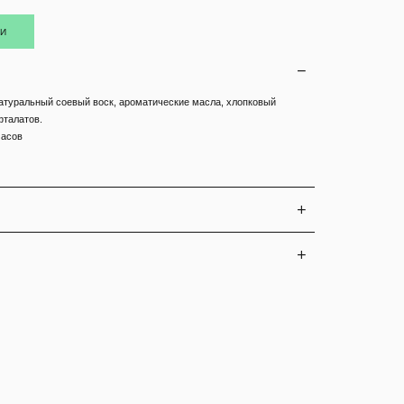
ИИ
атуральный соевый воск, ароматические масла, хлопковый
фталатов.
часов