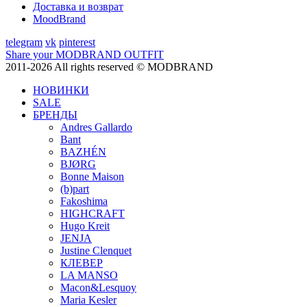
Доставка и возврат
MoodBrand
telegram
vk
pinterest
Share your MODBRAND OUTFIT
2011-2026 All rights reserved © MODBRAND
НОВИНКИ
SALE
БРЕНДЫ
Andres Gallardo
Bant
BAZHÉN
BJØRG
Bonne Maison
(b)part
Fakoshima
HIGHCRAFT
Hugo Kreit
JENJA
Justine Clenquet
КЛЕВЕР
LA MANSO
Macon&Lesquoy
Maria Kesler