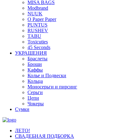
MISA BAGS
Modbrand
NUUK
O Paper Paper
PUNTUS
RUSHEV
TABU
Toxicuties
45 Seconds
УКРАШЕНИЯ
Браслеты
Броши
Каффы
Колье и Подвески
Кольца
Моносерьги и пирсинг
Серьги
Цепи
Чокеры
Сумки
ЛЕТО!
СВАДЕБНАЯ ПОДБОРКА