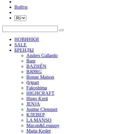
Войти
НОВИНКИ
SALE
БРЕНДЫ
Andres Gallardo
Bant
BAZHÉN
BJØRG
Bonne Maison
(b)part
Fakoshima
HIGHCRAFT
Hugo Kreit
JENJA
Justine Clenquet
КЛЕВЕР
LA MANSO
Macon&Lesquoy
Maria Kesler