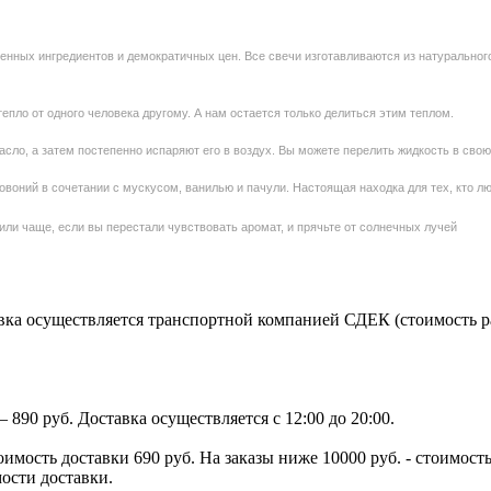
венных ингредиентов и демократичных цен. Все свечи изготавливаются из натуральног
епло от одного человека другому. А нам остается только делиться этим теплом.
сло, а затем постепенно испаряют его в воздух. Вы можете перелить жидкость в свою
овоний в сочетании с мускусом, ванилью и пачули. Настоящая находка для тех, кто л
или чаще, если вы перестали чувствовать аромат, и прячьте от солнечных лучей
ка осуществляется транспортной компанией СДЕК (стоимость рас
890 руб. Доставка осуществляется с 12:00 до 20:00.
тоимость доставки 690 руб. На заказы ниже 10000 руб. - стоимо
мости доставки.