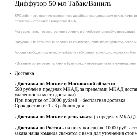
Диффузор 50 мл Табак/Ваниль
SPCandle – это слияние лаконичного дизайна в скандинавском стиле, качест
фталатов и отвечают стандартам IFRA.
Мы верим: все, что изготовлено вручную и с любовью, способно передавать т
Натуральные ротанговые палочки (в комплекте) впитывают ароматическое ма
Аромат свободы и музыки, он вобрал в себя характерный дух индийских благ
- Вставьте ротанговые палочки в бутылочку и переворачивайте еженедельно 
Доставка
- Доставка по Москве и Московской области:
590 рублей в пределах МКАД, за пределами МКАД достав
удаленности места доставки)
При покупке от 30000 рублей - бесплатная доставка.
Срок доставки: 1 - 3 рабочих дня
-
Доставка по Москве в день заказа
(в пределах МКАД) – 
-
Доставка по России
- на покупки свыше 10000 руб. - с
заказа наша команда свяжется с вами для уточнения стои