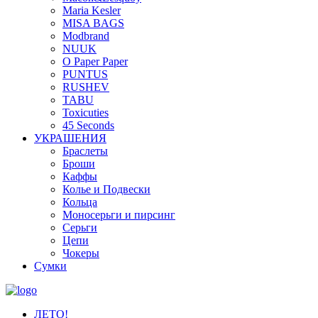
Maria Kesler
MISA BAGS
Modbrand
NUUK
O Paper Paper
PUNTUS
RUSHEV
TABU
Toxicuties
45 Seconds
УКРАШЕНИЯ
Браслеты
Броши
Каффы
Колье и Подвески
Кольца
Моносерьги и пирсинг
Серьги
Цепи
Чокеры
Сумки
ЛЕТО!