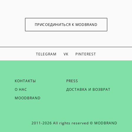
ПРИСОЕДИНИТЬСЯ К MODBRAND
TELEGRAM
VK
PINTEREST
ЕСЛИ ВЫ ХОТИТЕ БЫТЬ В КУРСЕ НАШИХ НОВОСТЕЙ,
КОНТАКТЫ
PRESS
ПОЛУЧАТЬ БОНУСЫ И ВДОХНОВЕНИЕ ОТ MODBRAND,
О НАС
ДОСТАВКА И ВОЗВРАТ
ОТПРАВЬТЕ НАМ СВОЙ EMAIL
MOODBRAND
2011-2026 All rights reserved © MODBRAND
ОТПРАВИТЬ EMAIL