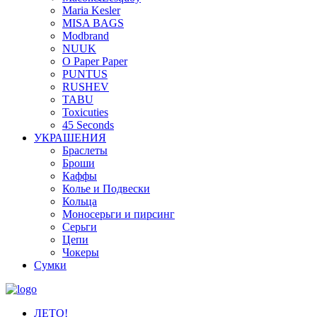
Maria Kesler
MISA BAGS
Modbrand
NUUK
O Paper Paper
PUNTUS
RUSHEV
TABU
Toxicuties
45 Seconds
УКРАШЕНИЯ
Браслеты
Броши
Каффы
Колье и Подвески
Кольца
Моносерьги и пирсинг
Серьги
Цепи
Чокеры
Сумки
ЛЕТО!