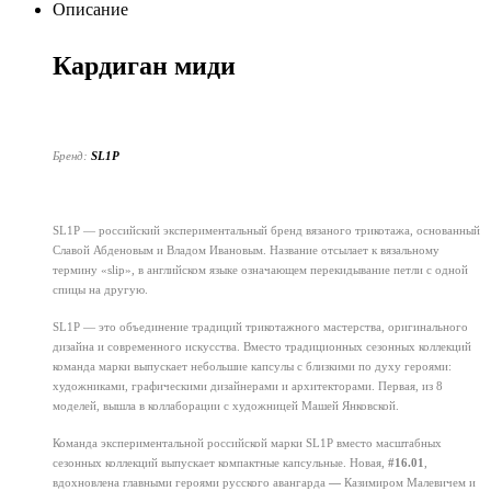
Описание
Кардиган миди
Бренд:
SL1P
SL1P — российский экспериментальный бренд вязаного трикотажа, основанный
Славой Абденовым и Владом Ивановым. Название отсылает к вязальному
термину «slip», в английском языке означающем перекидывание петли с одной
спицы на другую.
SL1P — это объединение традиций трикотажного мастерства, оригинального
дизайна и современного искусства. Вместо традиционных сезонных коллекций
команда марки выпускает небольшие капсулы с близкими по духу героями:
художниками, графическими дизайнерами и архитекторами. Первая, из 8
моделей, вышла в коллаборации с художницей Машей Янковской.
Команда экспериментальной российской марки SL1P вместо масштабных
сезонных коллекций выпускает компактные капсульные. Новая,
#16.01
,
вдохновлена главными героями русского авангарда
—
Казимиром Малевичем и