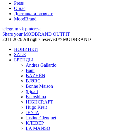
Press
О нас
Доставка и возврат
MoodBrand
telegram
vk
pinterest
Share your MODBRAND OUTFIT
2011-2026 All rights reserved © MODBRAND
НОВИНКИ
SALE
БРЕНДЫ
Andres Gallardo
Bant
BAZHÉN
BJØRG
Bonne Maison
(b)part
Fakoshima
HIGHCRAFT
Hugo Kreit
JENJA
Justine Clenquet
КЛЕВЕР
LA MANSO