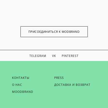
ПРИСОЕДИНИТЬСЯ К MODBRAND
TELEGRAM
VK
PINTEREST
ЕСЛИ ВЫ ХОТИТЕ БЫТЬ В КУРСЕ НАШИХ НОВОСТЕЙ,
КОНТАКТЫ
PRESS
ПОЛУЧАТЬ БОНУСЫ И ВДОХНОВЕНИЕ ОТ MODBRAND,
О НАС
ДОСТАВКА И ВОЗВРАТ
ОТПРАВЬТЕ НАМ СВОЙ EMAIL
MOODBRAND