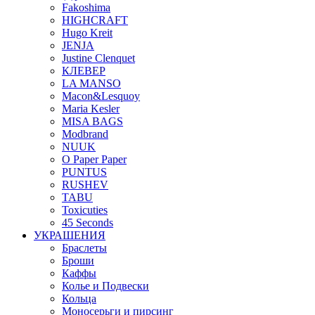
Fakoshima
HIGHCRAFT
Hugo Kreit
JENJA
Justine Clenquet
КЛЕВЕР
LA MANSO
Macon&Lesquoy
Maria Kesler
MISA BAGS
Modbrand
NUUK
O Paper Paper
PUNTUS
RUSHEV
TABU
Toxicuties
45 Seconds
УКРАШЕНИЯ
Браслеты
Броши
Каффы
Колье и Подвески
Кольца
Моносерьги и пирсинг