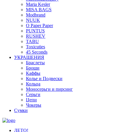
Maria Kesler
MISA BAGS
Modbrand
NUUK
O Paper Paper
PUNTUS
RUSHEV
TABU
Toxicuties
45 Seconds
УКРАШЕНИЯ
Браслеты
Броши
Каффы
Колье и Подвески
Кольца
Моносерьги и пирсинг
Серьги
Цепи
Чокеры
Сумки
ЛЕТО!