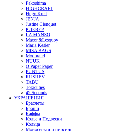
Fakoshima
HIGHCRAFT
Hugo Kreit
JENJA
Justine Clenquet
КЛЕВЕР
LA MANSO
Macon&Lesquoy
Maria Kesler
MISA BAGS
Modbrand
NUUK
O Paper Paper
PUNTUS
RUSHEV
TABU
Toxicuties
45 Seconds
УКРАШЕНИЯ
Браслеты
Броши
Каффы
Колье и Подвески
Кольца
Моносерьги и пирсинг