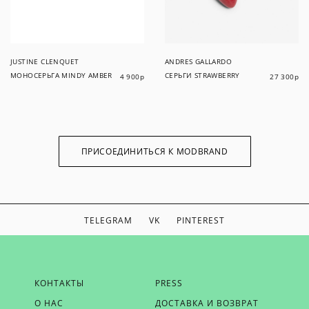
JUSTINE CLENQUET
ANDRES GALLARDO
МОНОСЕРЬГА MINDY AMBER
СЕРЬГИ STRAWBERRY
4 900
р
27 300
р
ПРИСОЕДИНИТЬСЯ К MODBRAND
TELEGRAM
VK
PINTEREST
ЕСЛИ ВЫ ХОТИТЕ БЫТЬ В КУРСЕ НАШИХ НОВОСТЕЙ,
КОНТАКТЫ
PRESS
ПОЛУЧАТЬ БОНУСЫ И ВДОХНОВЕНИЕ ОТ MODBRAND,
О НАС
ДОСТАВКА И ВОЗВРАТ
ОТПРАВЬТЕ НАМ СВОЙ EMAIL