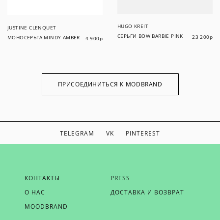
HUGO KREIT
JUSTINE CLENQUET
СЕРЬГИ BOW BARBIE PINK
23 200
р
МОНОСЕРЬГА MINDY AMBER
4 900
р
ПРИСОЕДИНИТЬСЯ К MODBRAND
TELEGRAM
VK
PINTEREST
ЕСЛИ ВЫ ХОТИТЕ БЫТЬ В КУРСЕ НАШИХ НОВОСТЕЙ,
КОНТАКТЫ
PRESS
ПОЛУЧАТЬ БОНУСЫ И ВДОХНОВЕНИЕ ОТ MODBRAND,
О НАС
ДОСТАВКА И ВОЗВРАТ
ОТПРАВЬТЕ НАМ СВОЙ EMAIL
MOODBRAND