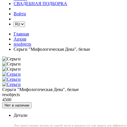
СВАДЕБНАЯ ПОДБОРКА
Войти
Главная
Архив
resobjects
Серьги "Мифологическая Дева", белые
Серьги "Мифологическая Дева", белые
resobjects
4500
Нет в наличии
Детали
Эти серьги можно носить по одной части в каждом ухе или надеть для эффектност