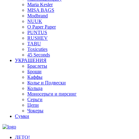
Maria Kesler
MISA BAGS
Modbrand
NUUK
O Paper Paper
PUNTUS
RUSHEV
TABU
Toxicuties
45 Seconds
УКРАШЕНИЯ
Браслеты
Броши
Каффы
Колье и Подвески
Кольца
Моносерьги и пирсинг
Серьги
Цепи
Чокеры
Сумки
ЛЕТО!