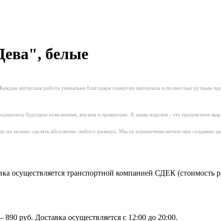
ева", белые
а. Каждая авторская работа уникальна благодаря синергии материала и полностью ручным 
редавалось будущим поколениям, внукам и правнукам. А наши изделия - это предметное выр
у их можно сделать абсолютно любого размера. Мы не ограничены ничем при создании диз
ка осуществляется транспортной компанией СДЕК (стоимость рас
890 руб. Доставка осуществляется с 12:00 до 20:00.