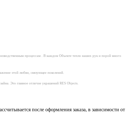
производственным процессам . В каждом Объекте тепло наших рук и порой много
ажение этой любви, связующее поколений.
айна. Это главное отличие украшений RES Objects.
считывается после оформления заказа, в зависимости от