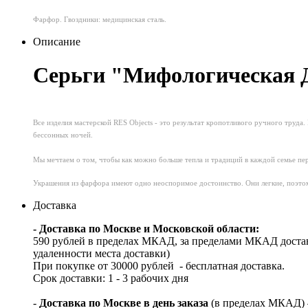
Фарфор. Гвоздники: медицинская сталь.
Описание
Серьги "Мифологическая Д
Все изделия мастерской RES Objects - это результат кропотливого ручного труд
бессонных ночей.
Мы мечтаем о том, чтобы как можно больше тепла и традиций в каждой семье пе
Украшения из фарфора имеют одно неоспоримое достоинство. Они легкие, поэтом
Доставка
- Доставка по Москве и Московской области:
590 рублей в пределах МКАД, за пределами МКАД достав
удаленности места доставки)
При покупке от 30000 рублей - бесплатная доставка.
Срок доставки: 1 - 3 рабочих дня
-
Доставка по Москве в день заказа
(в пределах МКАД) – 