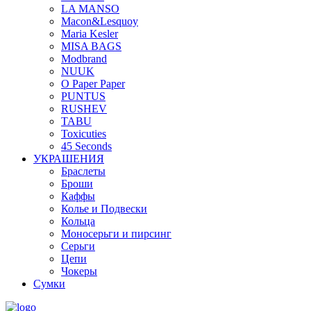
LA MANSO
Macon&Lesquoy
Maria Kesler
MISA BAGS
Modbrand
NUUK
O Paper Paper
PUNTUS
RUSHEV
TABU
Toxicuties
45 Seconds
УКРАШЕНИЯ
Браслеты
Броши
Каффы
Колье и Подвески
Кольца
Моносерьги и пирсинг
Серьги
Цепи
Чокеры
Сумки