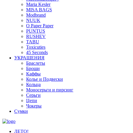
Maria Kesler
MISA BAGS
Modbrand
NUUK
O Paper Paper
PUNTUS
RUSHEV
TABU
Toxicuties
45 Seconds
УКРАШЕНИЯ
Браслеты
Броши
Каффы
Колье и Подвески
Кольца
Моносерьги и пирсинг
Серьги
Цепи
Чокеры
Сумки
ЛЕТО!