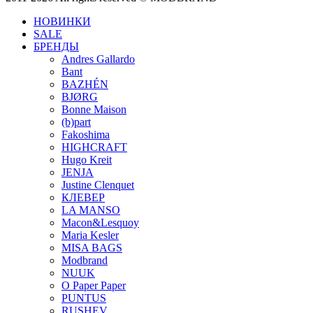
НОВИНКИ
SALE
БРЕНДЫ
Andres Gallardo
Bant
BAZHÉN
BJØRG
Bonne Maison
(b)part
Fakoshima
HIGHCRAFT
Hugo Kreit
JENJA
Justine Clenquet
КЛЕВЕР
LA MANSO
Macon&Lesquoy
Maria Kesler
MISA BAGS
Modbrand
NUUK
O Paper Paper
PUNTUS
RUSHEV