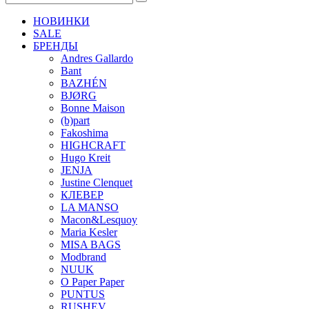
НОВИНКИ
SALE
БРЕНДЫ
Andres Gallardo
Bant
BAZHÉN
BJØRG
Bonne Maison
(b)part
Fakoshima
HIGHCRAFT
Hugo Kreit
JENJA
Justine Clenquet
КЛЕВЕР
LA MANSO
Macon&Lesquoy
Maria Kesler
MISA BAGS
Modbrand
NUUK
O Paper Paper
PUNTUS
RUSHEV