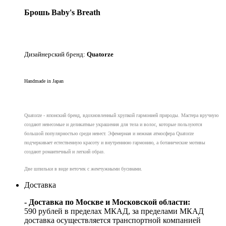
Брошь Baby's Breath
Дизайнерский бренд:
Quatorze
Handmade in Japan
Quatorze - японский бренд, вдохновленный хрупкой гармонией природы. Мастера вручную
создают невесомые и деликатные украшения для тела и волос, которые пользуются
большой популярностью среди невест. Эфемерная и нежная атмосфера Quatorze
подчеркивает естественную красоту и внутреннюю гармонию, а ботанические мотивы
создают романтичный и легкий образ.
Две шпильки
в виде веточек с жемчужными бусинами.
Доставка
- Доставка по Москве и Московской области:
590 рублей в пределах МКАД, за пределами МКАД
доставка осуществляется транспортной компанией