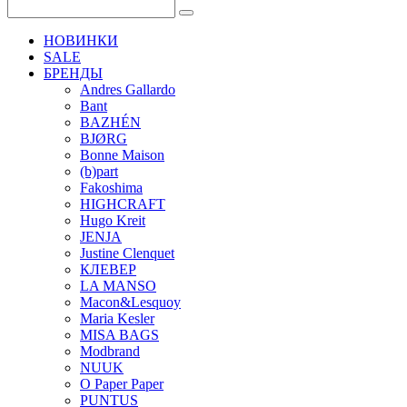
НОВИНКИ
SALE
БРЕНДЫ
Andres Gallardo
Bant
BAZHÉN
BJØRG
Bonne Maison
(b)part
Fakoshima
HIGHCRAFT
Hugo Kreit
JENJA
Justine Clenquet
КЛЕВЕР
LA MANSO
Macon&Lesquoy
Maria Kesler
MISA BAGS
Modbrand
NUUK
O Paper Paper
PUNTUS