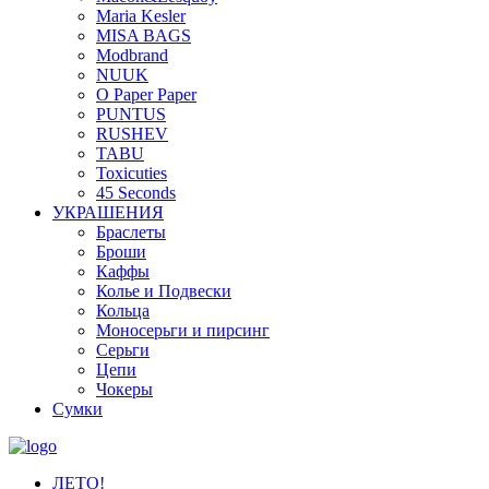
Maria Kesler
MISA BAGS
Modbrand
NUUK
O Paper Paper
PUNTUS
RUSHEV
TABU
Toxicuties
45 Seconds
УКРАШЕНИЯ
Браслеты
Броши
Каффы
Колье и Подвески
Кольца
Моносерьги и пирсинг
Серьги
Цепи
Чокеры
Сумки
ЛЕТО!