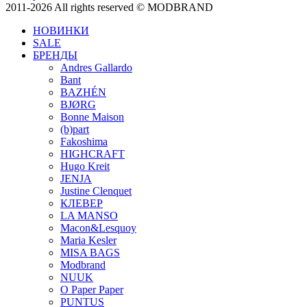
2011-2026 All rights reserved © MODBRAND
НОВИНКИ
SALE
БРЕНДЫ
Andres Gallardo
Bant
BAZHÉN
BJØRG
Bonne Maison
(b)part
Fakoshima
HIGHCRAFT
Hugo Kreit
JENJA
Justine Clenquet
КЛЕВЕР
LA MANSO
Macon&Lesquoy
Maria Kesler
MISA BAGS
Modbrand
NUUK
O Paper Paper
PUNTUS