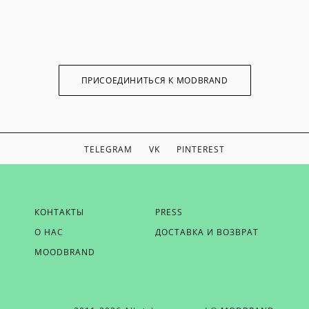
ПРИСОЕДИНИТЬСЯ К MODBRAND
TELEGRAM
VK
PINTEREST
ЕСЛИ ВЫ ХОТИТЕ БЫТЬ В КУРСЕ НАШИХ НОВОСТЕЙ,
КОНТАКТЫ
PRESS
ПОЛУЧАТЬ БОНУСЫ И ВДОХНОВЕНИЕ ОТ MODBRAND,
О НАС
ДОСТАВКА И ВОЗВРАТ
ОТПРАВЬТЕ НАМ СВОЙ EMAIL
MOODBRAND