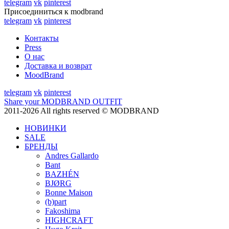
telegram
vk
pinterest
Присоединиться к modbrand
telegram
vk
pinterest
Контакты
Press
О нас
Доставка и возврат
MoodBrand
telegram
vk
pinterest
Share your MODBRAND OUTFIT
2011-2026 All rights reserved © MODBRAND
НОВИНКИ
SALE
БРЕНДЫ
Andres Gallardo
Bant
BAZHÉN
BJØRG
Bonne Maison
(b)part
Fakoshima
HIGHCRAFT