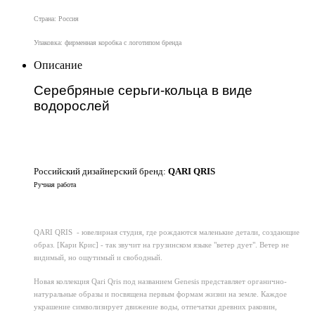
Страна: Россия
Упаковка: фирменная коробка с логотипом бренда
Описание
Серебряные серьги-кольца в виде
водорослей
Российский дизайнерский бренд:
QARI QRIS
Ручная работа
QARI QRIS - ювелирная студия, где рождаются маленькие детали, создающие
образ. [Кари Крис] - так звучит на грузинском языке "ветер дует". Ветер не
видимый, но ощутимый и свободный.
Новая коллекция Qari Qris под названием Genesis представляет органично-
натуральные образы и посвящена первым формам жизни на земле. Каждое
украшение символизирует движение воды, отпечатки древних раковин,