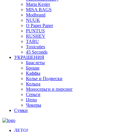
Maria Kesler
MISA BAGS
Modbrand
NUUK
O Paper Paper
PUNTUS
RUSHEV
TABU
Toxicuties
45 Seconds
УКРАШЕНИЯ
Браслеты
Броши
Каффы
Колье и Подвески
Кольца
Моносерьги и пирсинг
Серьги
Цепи
Чокеры
Сумки
ЛЕТО!