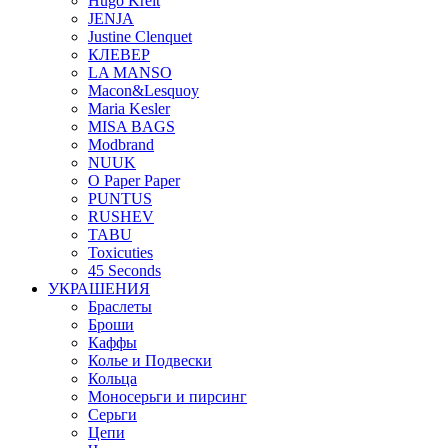
Hugo Kreit
JENJA
Justine Clenquet
КЛЕВЕР
LA MANSO
Macon&Lesquoy
Maria Kesler
MISA BAGS
Modbrand
NUUK
O Paper Paper
PUNTUS
RUSHEV
TABU
Toxicuties
45 Seconds
УКРАШЕНИЯ
Браслеты
Броши
Каффы
Колье и Подвески
Кольца
Моносерьги и пирсинг
Серьги
Цепи