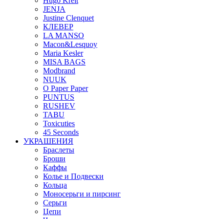
Hugo Kreit
JENJA
Justine Clenquet
КЛЕВЕР
LA MANSO
Macon&Lesquoy
Maria Kesler
MISA BAGS
Modbrand
NUUK
O Paper Paper
PUNTUS
RUSHEV
TABU
Toxicuties
45 Seconds
УКРАШЕНИЯ
Браслеты
Броши
Каффы
Колье и Подвески
Кольца
Моносерьги и пирсинг
Серьги
Цепи